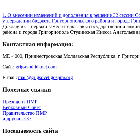
1. О внесении изменений и дополнения в решение 32 сессии Со
утверждении бюджета Григориопольского района и города Григ
Докладчик – первый заместитель главы государственной адми
района и города Григориополь Студинская Инесса Анатольевна
Контактная информация:
MD-4000, Приднестровская Молдавская Республика, г. Григорио
Сайт:
grig-rsnd.idknet.com
E-mail:
mail@grigsovet.gospmr.org
Полезные ссылки
Президент ПМР
Верховный Совет
Правительство ПМР
и другие >>>
Посещаемость сайта