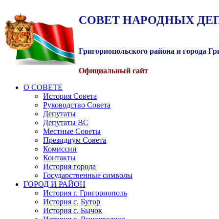
СОВЕТ
НАРОДНЫХ
ДЕ
Григориопольского района и города Г
Официальный сайт
О СОВЕТЕ
История Совета
Руководство Совета
Депутаты
Депутаты ВС
Местные Советы
Президиум Совета
Комиссии
Контакты
История города
Государственные символы
ГОРОД И РАЙОН
История г. Григориополь
История с. Бутор
История с. Бычок