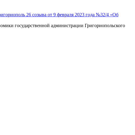
игориополь 26 созыва от 9 февраля 2023 года №32/4 «Об
ономики государственной администрации Григориопольского