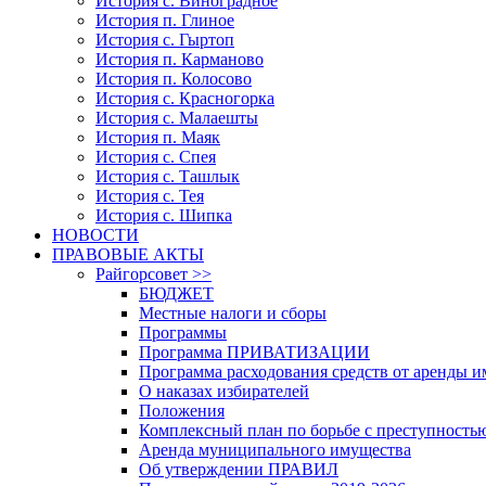
История с. Виноградное
История п. Глиное
История с. Гыртоп
История п. Карманово
История п. Колосово
История с. Красногорка
История с. Малаешты
История п. Маяк
История с. Спея
История с. Ташлык
История с. Тея
История с. Шипка
НОВОСТИ
ПРАВОВЫЕ АКТЫ
Райгорсовет >>
БЮДЖЕТ
Местные налоги и сборы
Программы
Программа ПРИВАТИЗАЦИИ
Программа расходования средств от аренды 
О наказах избирателей
Положения
Комплексный план по борьбе с преступность
Аренда муниципального имущества
Об утверждении ПРАВИЛ