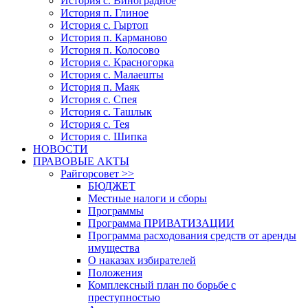
История с. Виноградное
История п. Глиное
История с. Гыртоп
История п. Карманово
История п. Колосово
История с. Красногорка
История с. Малаешты
История п. Маяк
История с. Спея
История с. Ташлык
История с. Тея
История с. Шипка
НОВОСТИ
ПРАВОВЫЕ АКТЫ
Райгорсовет >>
БЮДЖЕТ
Местные налоги и сборы
Программы
Программа ПРИВАТИЗАЦИИ
Программа расходования средств от аренды
имущества
О наказах избирателей
Положения
Комплексный план по борьбе с
преступностью