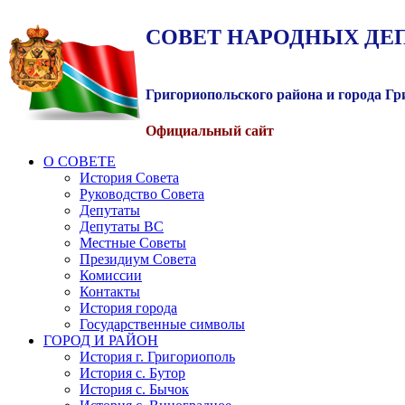
СОВЕТ
НАРОДНЫХ
ДЕ
Григориопольского района и города Г
Официальный сайт
О СОВЕТЕ
История Совета
Руководство Совета
Депутаты
Депутаты ВС
Местные Советы
Президиум Совета
Комиссии
Контакты
История города
Государственные символы
ГОРОД И РАЙОН
История г. Григориополь
История с. Бутор
История с. Бычок