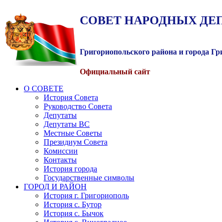
СОВЕТ
НАРОДНЫХ
ДЕ
Григориопольского района и города Г
Официальный сайт
О СОВЕТЕ
История Совета
Руководство Совета
Депутаты
Депутаты ВС
Местные Советы
Президиум Совета
Комиссии
Контакты
История города
Государственные символы
ГОРОД И РАЙОН
История г. Григориополь
История с. Бутор
История с. Бычок