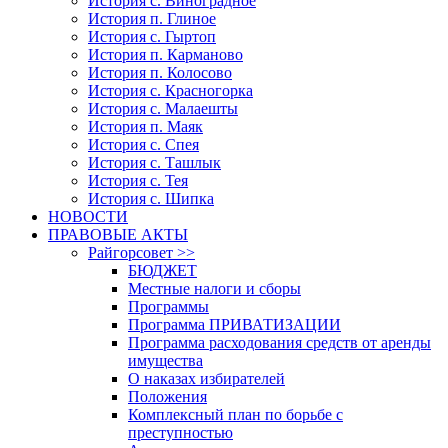
История с. Виноградное
История п. Глиное
История с. Гыртоп
История п. Карманово
История п. Колосово
История с. Красногорка
История с. Малаешты
История п. Маяк
История с. Спея
История с. Ташлык
История с. Тея
История с. Шипка
НОВОСТИ
ПРАВОВЫЕ АКТЫ
Райгорсовет >>
БЮДЖЕТ
Местные налоги и сборы
Программы
Программа ПРИВАТИЗАЦИИ
Программа расходования средств от аренды
имущества
О наказах избирателей
Положения
Комплексный план по борьбе с
преступностью