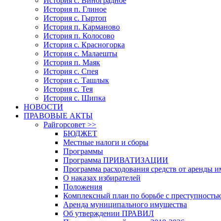
История с. Виноградное
История п. Глиное
История с. Гыртоп
История п. Карманово
История п. Колосово
История с. Красногорка
История с. Малаешты
История п. Маяк
История с. Спея
История с. Ташлык
История с. Тея
История с. Шипка
НОВОСТИ
ПРАВОВЫЕ АКТЫ
Райгорсовет >>
БЮДЖЕТ
Местные налоги и сборы
Программы
Программа ПРИВАТИЗАЦИИ
Программа расходования средств от аренды 
О наказах избирателей
Положения
Комплексный план по борьбе с преступность
Аренда муниципального имущества
Об утверждении ПРАВИЛ