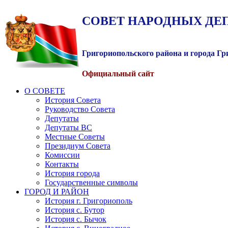
СОВЕТ
НАРОДНЫХ
ДЕ
Григориопольского района и города Г
Официальный сайт
О СОВЕТЕ
История Совета
Руководство Совета
Депутаты
Депутаты ВС
Местные Советы
Президиум Совета
Комиссии
Контакты
История города
Государственные символы
ГОРОД И РАЙОН
История г. Григориополь
История с. Бутор
История с. Бычок