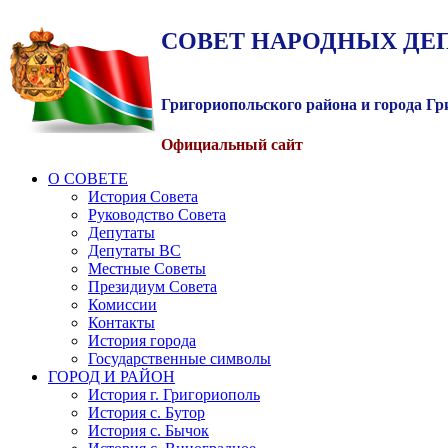
СОВЕТ
НАРОДНЫХ
ДЕ
Григориопольского района и города Г
Официальный сайт
О СОВЕТЕ
История Совета
Руководство Совета
Депутаты
Депутаты ВС
Местные Советы
Президиум Совета
Комиссии
Контакты
История города
Государственные символы
ГОРОД И РАЙОН
История г. Григориополь
История с. Бутор
История с. Бычок