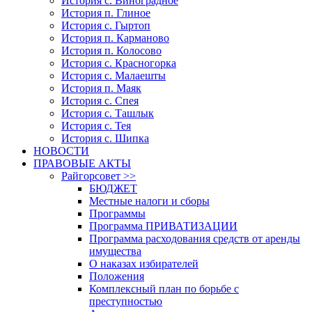
История с. Виноградное
История п. Глиное
История с. Гыртоп
История п. Карманово
История п. Колосово
История с. Красногорка
История с. Малаешты
История п. Маяк
История с. Спея
История с. Ташлык
История с. Тея
История с. Шипка
НОВОСТИ
ПРАВОВЫЕ АКТЫ
Райгорсовет >>
БЮДЖЕТ
Местные налоги и сборы
Программы
Программа ПРИВАТИЗАЦИИ
Программа расходования средств от аренды
имущества
О наказах избирателей
Положения
Комплексный план по борьбе с
преступностью