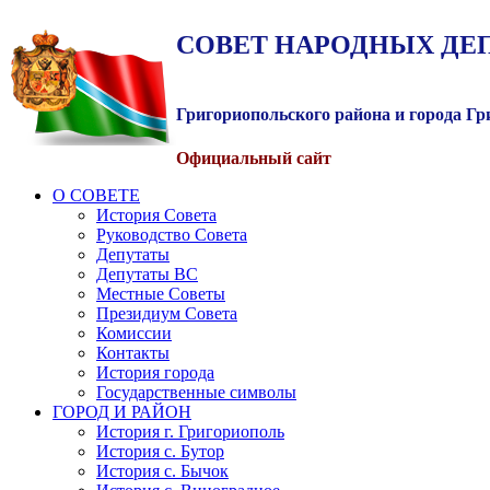
СОВЕТ
НАРОДНЫХ
ДЕ
Григориопольского района и города Г
Официальный сайт
О СОВЕТЕ
История Совета
Руководство Совета
Депутаты
Депутаты ВС
Местные Советы
Президиум Совета
Комиссии
Контакты
История города
Государственные символы
ГОРОД И РАЙОН
История г. Григориополь
История с. Бутор
История с. Бычок