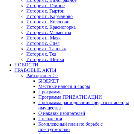
История с. Виноградное
История п. Глиное
История с. Гыртоп
История п. Карманово
История п. Колосово
История с. Красногорка
История с. Малаешты
История п. Маяк
История с. Спея
История с. Ташлык
История с. Тея
История с. Шипка
НОВОСТИ
ПРАВОВЫЕ АКТЫ
Райгорсовет >>
БЮДЖЕТ
Местные налоги и сборы
Программы
Программа ПРИВАТИЗАЦИИ
Программа расходования средств от аренды
имущества
О наказах избирателей
Положения
Комплексный план по борьбе с
преступностью