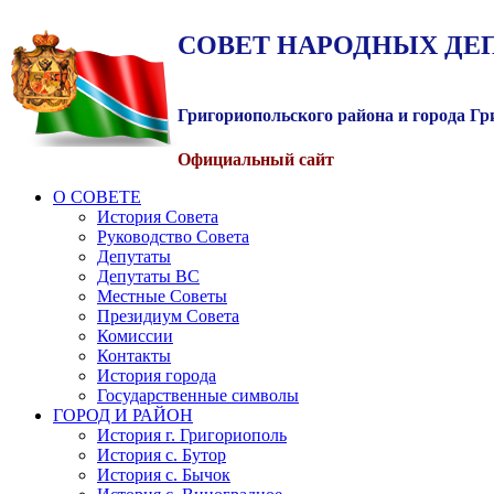
СОВЕТ
НАРОДНЫХ
ДЕ
Григориопольского района и города Г
Официальный сайт
О СОВЕТЕ
История Совета
Руководство Совета
Депутаты
Депутаты ВС
Местные Советы
Президиум Совета
Комиссии
Контакты
История города
Государственные символы
ГОРОД И РАЙОН
История г. Григориополь
История с. Бутор
История с. Бычок