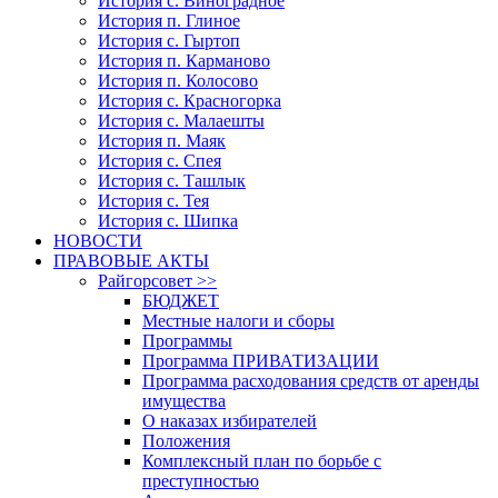
История с. Виноградное
История п. Глиное
История с. Гыртоп
История п. Карманово
История п. Колосово
История с. Красногорка
История с. Малаешты
История п. Маяк
История с. Спея
История с. Ташлык
История с. Тея
История с. Шипка
НОВОСТИ
ПРАВОВЫЕ АКТЫ
Райгорсовет >>
БЮДЖЕТ
Местные налоги и сборы
Программы
Программа ПРИВАТИЗАЦИИ
Программа расходования средств от аренды
имущества
О наказах избирателей
Положения
Комплексный план по борьбе с
преступностью