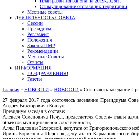
План развития района на 2019-2026гг.
Стимулирование отстающих территорий
Местные советы
ДЕЯТЕЛЬНОСТЬ СОВЕТА
Сессии
Президиум
Регламент
Положения
Законы ПМР
Рекомендации
Местные Советы
Отчеты
ИНФОРМАЦИЯ
ПОЗДРАВЛЕНИЯ!
Газеты
Главная
»
НОВОСТИ
»
НОВОСТИ
»
Cостоялось заседание Пр
27 февраля 2017 года состоялось заседание Президиума Сов
Андрея Викторовича Ковтун.
Президиум заседал в составе:
Алексея Семеновича Печул, председателя Совета- главы адми
объектов муниципальной собственности;
Аллы Павловны Захаровой, депутата от Григориопольского изб
Ирины Борисовны Шерстюк, депутата от Кармановского избират