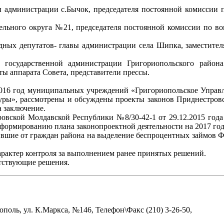
ы администрации с.Бычок, председателя постоянной комиссии п
ельного округа №21, председателя постоянной комиссии по во
дных депутатов- главы администрации села Шипка, заместител
ы государственной администрации Григориопольского район
ы аппарата Совета, представители прессы.
2016 год муниципальных учреждений «Григориопольское Управл
туры», рассмотрены и обсуждены проекты законов Приднестро
а заключение.
овской Молдавской Республики №8/30-42-1 от 29.12.2015 год
формированию плана законопроектной деятельности на 2017 го
ившие от граждан района на выделение беспроцентных займов Ф
рактер контроля за выполнением ранее принятых решений.
тствующие решения.
поль, ул. К.Маркса, №146, Телефон\Факс (210) 3-26-50,