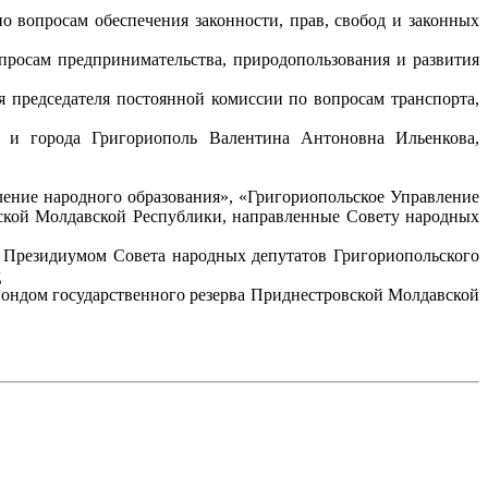
о вопросам обеспечения законности, прав, свобод и законных
просам предпринимательства, природопользования и развития
я председателя постоянной комиссии по вопросам транспорта,
а и города Григориополь Валентина Антоновна Ильенкова,
ение народного образования», «Григориопольское Управление
вской Молдавской Республики, направленные Совету народных
а Президиумом Совета народных депутатов Григориопольского
д
ондом государственного резерва Приднестровской Молдавской