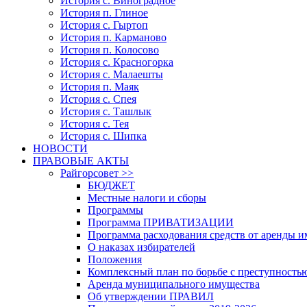
История с. Виноградное
История п. Глиное
История с. Гыртоп
История п. Карманово
История п. Колосово
История с. Красногорка
История с. Малаешты
История п. Маяк
История с. Спея
История с. Ташлык
История с. Тея
История с. Шипка
НОВОСТИ
ПРАВОВЫЕ АКТЫ
Райгорсовет >>
БЮДЖЕТ
Местные налоги и сборы
Программы
Программа ПРИВАТИЗАЦИИ
Программа расходования средств от аренды 
О наказах избирателей
Положения
Комплексный план по борьбе с преступность
Аренда муниципального имущества
Об утверждении ПРАВИЛ