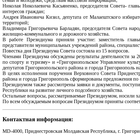
семьи и молодежи, средствам массовой информации;
Николая Николаевича Касьяненко, председателя Совета- глав
интересов граждан;
Андрея Ивановича Кизил, депутата от Малаештского избират
территорий;
Владимира Григорьевича Барладян, председателя Совета наро
жилищно-коммунального и дорожного хозяйства.
В работе Президиума приняли участие: заместитель глав
представители муниципальных учреждений района, специалист
Повестка дня Президиума Совета состояла из 15 вопросов.
Членами Президиума обсуждены результаты деятельности за 
по спорту и туризму» и «Григориопольское Управление куль
депутатов Григориопольского района и города Григориополь н
В целях исполнения поручения Верховного Совета Приднестр
района и города Григориополь сформированы предложения по 
Президиумом также рассмотрены заявки и документы, поступ
Республики на развитие личного подсобного хозяйства.
Остальные вопросы, рассматриваемые Президиумом, носили ха
По всем обсуждаемым вопросам Президиумом приняты соотве
Контактная информация:
MD-4000, Приднестровская Молдавская Республика, г. Григорио