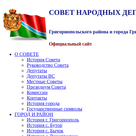
СОВЕТ
НАРОДНЫХ
ДЕ
Григориопольского района и города Г
Официальный сайт
О СОВЕТЕ
История Совета
Руководство Совета
Депутаты
Депутаты ВС
Местные Советы
Президиум Совета
Комиссии
Контакты
История города
Государственные символы
ГОРОД И РАЙОН
История г. Григориополь
История с. Бутор
История с. Бычок