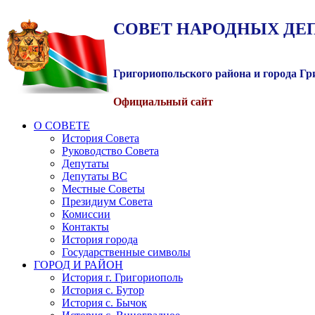
СОВЕТ
НАРОДНЫХ
ДЕ
Григориопольского района и города Г
Официальный сайт
О СОВЕТЕ
История Совета
Руководство Совета
Депутаты
Депутаты ВС
Местные Советы
Президиум Совета
Комиссии
Контакты
История города
Государственные символы
ГОРОД И РАЙОН
История г. Григориополь
История с. Бутор
История с. Бычок