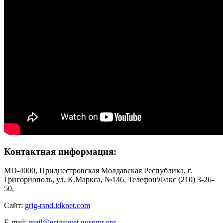
Контактная информация:
MD-4000, Приднестровская Молдавская Республика, г.
Григориополь, ул. К.Маркса, №146, Телефон\Факс (210) 3-26-
50,
Сайт:
grig-rsnd.idknet.com
E-mail:
mail@grigsovet.gospmr.org