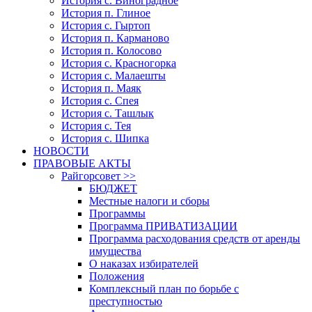
История с. Виноградное
История п. Глиное
История с. Гыртоп
История п. Карманово
История п. Колосово
История с. Красногорка
История с. Малаешты
История п. Маяк
История с. Спея
История с. Ташлык
История с. Тея
История с. Шипка
НОВОСТИ
ПРАВОВЫЕ АКТЫ
Райгорсовет >>
БЮДЖЕТ
Местные налоги и сборы
Программы
Программа ПРИВАТИЗАЦИИ
Программа расходования средств от аренды
имущества
О наказах избирателей
Положения
Комплексный план по борьбе с
преступностью