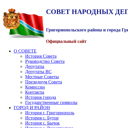
СОВЕТ
НАРОДНЫХ
ДЕ
Григориопольского района и города Г
Официальный сайт
О СОВЕТЕ
История Совета
Руководство Совета
Депутаты
Депутаты ВС
Местные Советы
Президиум Совета
Комиссии
Контакты
История города
Государственные символы
ГОРОД И РАЙОН
История г. Григориополь
История с. Бутор
История с. Бычок