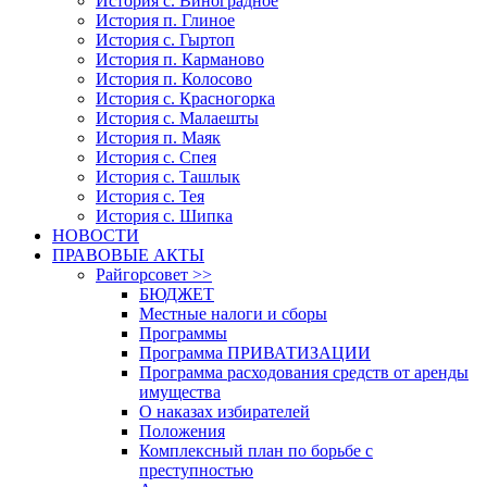
История с. Виноградное
История п. Глиное
История с. Гыртоп
История п. Карманово
История п. Колосово
История с. Красногорка
История с. Малаешты
История п. Маяк
История с. Спея
История с. Ташлык
История с. Тея
История с. Шипка
НОВОСТИ
ПРАВОВЫЕ АКТЫ
Райгорсовет >>
БЮДЖЕТ
Местные налоги и сборы
Программы
Программа ПРИВАТИЗАЦИИ
Программа расходования средств от аренды
имущества
О наказах избирателей
Положения
Комплексный план по борьбе с
преступностью