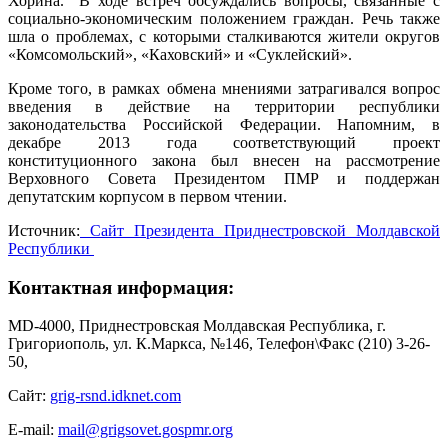
Хорина. В ходе встреч обсуждались вопросы, связанные с
социально-экономическим положением граждан. Речь также
шла о проблемах, с которыми сталкиваются жители округов
«Комсомольский», «Каховский» и «Суклейский».
Кроме того, в рамках обмена мнениями затрагивался вопрос
введения в действие на территории республики
законодательства Российской Федерации. Напомним, в
декабре 2013 года соответствующий проект
конституционного закона был внесен на рассмотрение
Верховного Совета Президентом ПМР и поддержан
депутатским корпусом в первом чтении.
Источник:
Сайт Президента Приднестровской Молдавской
Республики
Контактная информация:
MD-4000, Приднестровская Молдавская Республика, г.
Григориополь, ул. К.Маркса, №146, Телефон\Факс (210) 3-26-
50,
Сайт:
grig-rsnd.idknet.com
E-mail:
mail@grigsovet.gospmr.org