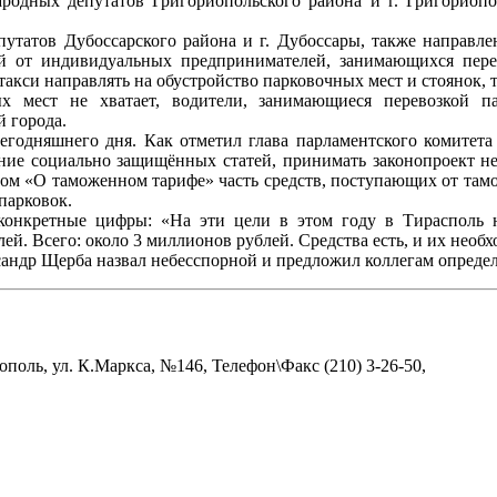
родных депутатов Григориопольского района и г. Григориопол
утатов Дубоссарского района и г. Дубоссары, также направл
 от индивидуальных предпринимателей, занимающихся перево
кси направлять на обустройство парковочных мест и стоянок, то
ых мест не хватает, водители, занимающиеся перевозкой п
й города.
егодняшнего дня. Как отметил глава парламентского комитета
ание социально защищённых статей, принимать законопроект н
коном «О таможенном тарифе» часть средств, поступающих от та
 парковок.
нкретные цифры: «На эти цели в этом году в Тирасполь н
ей. Всего: около 3 миллионов рублей. Средства есть, и их необ
ндр Щерба назвал небесспорной и предложил коллегам определи
поль, ул. К.Маркса, №146, Телефон\Факс (210) 3-26-50,