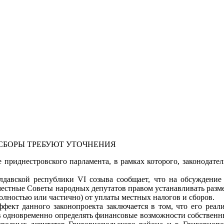
СБОРЫ ТРЕБУЮТ УТОЧНЕНИЯ
е приднестровского парламента, в рамках которого, законодате
авской республики VI созыва сообщает, что на обсуждение 
стные Советы народных депутатов правом устанавливать размер
лностью или частично) от уплаты местных налогов и сборов.
ффект данного законопроекта заключается в том, что его реал
в одновременно определять финансовые возможности собствен