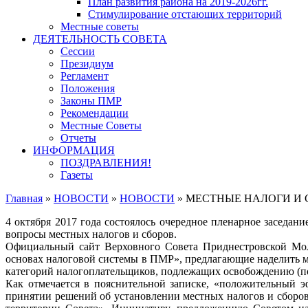
План развития района на 2019-2026гг.
Стимулирование отстающих территорий
Местные советы
ДЕЯТЕЛЬНОСТЬ СОВЕТА
Сессии
Президиум
Регламент
Положения
Законы ПМР
Рекомендации
Местные Советы
Отчеты
ИНФОРМАЦИЯ
ПОЗДРАВЛЕНИЯ!
Газеты
Главная
»
НОВОСТИ
»
НОВОСТИ
»
МЕСТНЫЕ НАЛОГИ И 
4 октября 2017 года состоялось очередное пленарное заседани
вопросы местных налогов и сборов.
Официальный сайт Верховного Совета Приднестровской Молд
основах налоговой системы в ПМР», предлагающие наделить ме
категорий налогоплательщиков, подлежащих освобождению (по
Как отмечается в пояснительной записке, «положительный э
принятии решений об установлении местных налогов и сборо