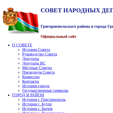
СОВЕТ
НАРОДНЫХ
ДЕ
Григориопольского района и города Г
Официальный сайт
О СОВЕТЕ
История Совета
Руководство Совета
Депутаты
Депутаты ВС
Местные Советы
Президиум Совета
Комиссии
Контакты
История города
Государственные символы
ГОРОД И РАЙОН
История г. Григориополь
История с. Бутор
История с. Бычок