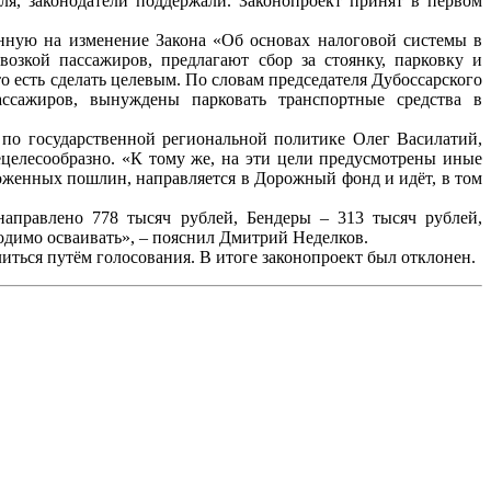
я, законодатели поддержали. Законопроект принят в первом
енную на изменение Закона «Об основах налоговой системы в
зкой пассажиров, предлагают сбор за стоянку, парковку и
 есть сделать целевым. По словам председателя Дубоссарского
ассажиров, вынуждены парковать транспортные средства в
 по государственной региональной политике Олег Василатий,
ецелесообразно. «К тому же, на эти цели предусмотрены иные
моженных пошлин, направляется в Дорожный фонд и идёт, в том
аправлено 778 тысяч рублей, Бендеры – 313 тысяч рублей,
ходимо осваивать», – пояснил Дмитрий Неделков.
ться путём голосования. В итоге законопроект был отклонен.