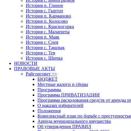
История с. Виноградное
История п. Глиное
История с. Гыртоп
История п. Карманово
История п. Колосово
История с. Красногорка
История с. Малаешты
История п. Маяк
История с. Спея
История с. Ташлык
История с. Тея
История с. Шипка
НОВОСТИ
ПРАВОВЫЕ АКТЫ
Райгорсовет >>
БЮДЖЕТ
Местные налоги и сборы
Программы
Программа ПРИВАТИЗАЦИИ
Программа расходования средств от аренды 
О наказах избирателей
Положения
Комплексный план по борьбе с преступность
Аренда муниципального имущества
Об утверждении ПРАВИЛ