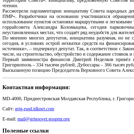
территории Совета». Инициативу, предложенную Советом на
чтении.
Рассмотрели парламентарии инициативу Совета народных деп
ПМР». Разработчики на основании участившихся обращений
использование пунктов остановки маршрутными и легковыми та
горрайсовета Александра Коломыцева, сегодня парковочн
неустановленных местах, что создаёт ряд неудобств для жителе
По мнению многих депутатов, инициатива разумная, но не с
сегодня, в условиях острой нехватки средств на финансиров
источники», – подчеркнул депутат. Так, в соответствии с За
числе, на строительство, обустройство и содержание стоянок и
Первый замминистра финансов Дмитрий Неделков привёл ко
Григориополь – 334 тысячи рублей, Дубоссары – 366 тысяч рубл
Высказанную позицию Председатель Верховного Совета Алекса
Контактная информация:
MD-4000, Приднестровская Молдавская Республика, г. Григорио
Сайт:
grig-rsnd.idknet.com
E-mail:
mail@grigsovet.gospmr.org
Полезные ссылки