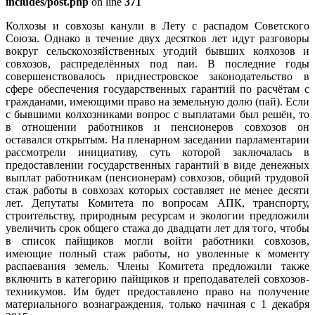
includes/post.php
on line
371
Колхозы и совхозы канули в Лету с распадом Советского
Союза. Однако в течение двух десятков лет идут разговоры
вокруг сельскохозяйственных угодий бывших колхозов и
совхозов, распределённых под паи. В последние годы
совершенствовалось приднестровское законодательство в
сфере обеспечения государственных гарантий по расчётам с
гражданами, имеющими право на земельную долю (пай). Если
с бывшими колхозниками вопрос с выплатами был решён, то
в отношении работников и пенсионеров совхозов он
оставался открытым. На пленарном заседании парламентарии
рассмотрели инициативу, суть которой заключалась в
предоставлении государственных гарантий в виде денежных
выплат работникам (пенсионерам) совхозов, общий трудовой
стаж работы в совхозах которых составляет не менее десяти
лет. Депутаты Комитета по вопросам АПК, транспорту,
строительству, природным ресурсам и экологии предложили
увеличить срок общего стажа до двадцати лет для того, чтобы
в список пайщиков могли войти работники совхозов,
имеющие полный стаж работы, но уволенные к моменту
распаевания земель. Члены Комитета предложили также
включить в категорию пайщиков и преподавателей совхозов-
техникумов. Им будет предоставлено право на получение
материального вознаграждения, только начиная с 1 декабря