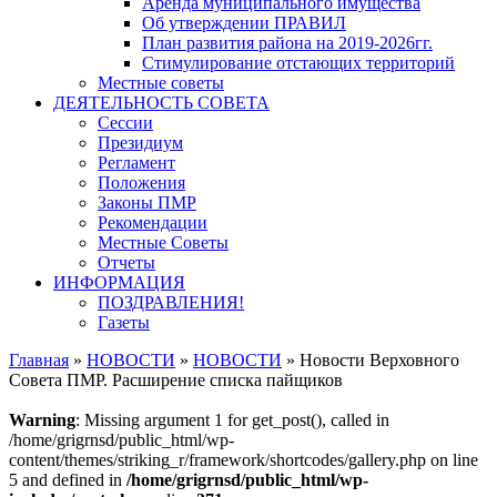
Аренда муниципального имущества
Об утверждении ПРАВИЛ
План развития района на 2019-2026гг.
Стимулирование отстающих территорий
Местные советы
ДЕЯТЕЛЬНОСТЬ СОВЕТА
Сессии
Президиум
Регламент
Положения
Законы ПМР
Рекомендации
Местные Советы
Отчеты
ИНФОРМАЦИЯ
ПОЗДРАВЛЕНИЯ!
Газеты
Главная
»
НОВОСТИ
»
НОВОСТИ
»
Новости Верховного
Совета ПМР. Расширение списка пайщиков
Warning
: Missing argument 1 for get_post(), called in
/home/grigrnsd/public_html/wp-
content/themes/striking_r/framework/shortcodes/gallery.php on line
5 and defined in
/home/grigrnsd/public_html/wp-