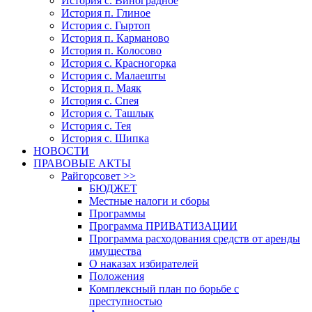
История с. Виноградное
История п. Глиное
История с. Гыртоп
История п. Карманово
История п. Колосово
История с. Красногорка
История с. Малаешты
История п. Маяк
История с. Спея
История с. Ташлык
История с. Тея
История с. Шипка
НОВОСТИ
ПРАВОВЫЕ АКТЫ
Райгорсовет >>
БЮДЖЕТ
Местные налоги и сборы
Программы
Программа ПРИВАТИЗАЦИИ
Программа расходования средств от аренды
имущества
О наказах избирателей
Положения
Комплексный план по борьбе с
преступностью