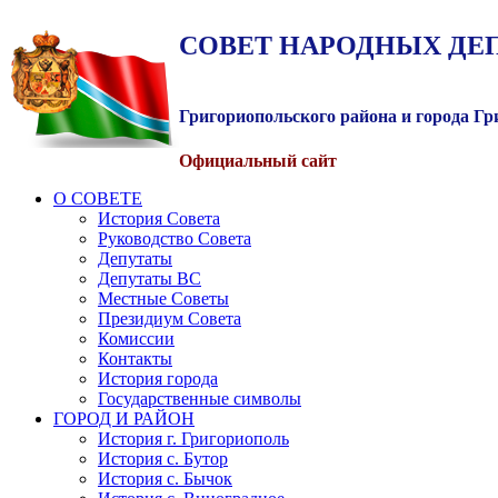
СОВЕТ
НАРОДНЫХ
ДЕ
Григориопольского района и города Г
Официальный сайт
О СОВЕТЕ
История Совета
Руководство Совета
Депутаты
Депутаты ВС
Местные Советы
Президиум Совета
Комиссии
Контакты
История города
Государственные символы
ГОРОД И РАЙОН
История г. Григориополь
История с. Бутор
История с. Бычок