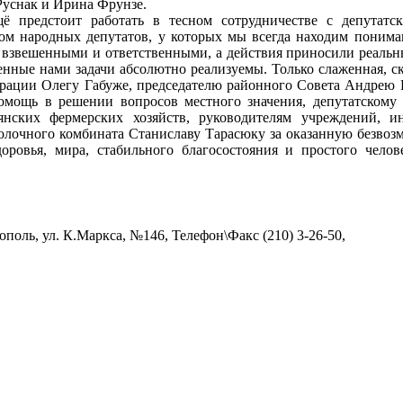
Руснак и Ирина Фрунзе.
ё предстоит работать в тесном сотрудничестве с депутатс
ом народных депутатов, у которых мы всегда находим поним
 взвешенными и ответственными, а действия приносили реальный
ченные нами задачи абсолютно реализуемы. Только слаженная, с
страции Олегу Габуже, председателю районного Совета Андрею
омощь в решении вопросов местного значения, депутатскому
ьянских фермерских хозяйств, руководителям учреждений,
молочного комбината Станиславу Тарасюку за оказанную безво
ровья, мира, стабильного благосостояния и простого человеч
поль, ул. К.Маркса, №146, Телефон\Факс (210) 3-26-50,