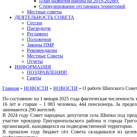
План развития района на 2019-2026гг.
Стимулирование отстающих территорий
Местные советы
ДЕЯТЕЛЬНОСТЬ СОВЕТА
Сессии
Президиум
Регламент
Положения
Законы ПМР
Рекомендации
Местные Советы
Отчеты
ИНФОРМАЦИЯ
ПОЗДРАВЛЕНИЯ!
Газеты
Главная
»
НОВОСТИ
»
НОВОСТИ
»
О работе Шипского Совет
По состоянию на 1 января 2025 года фактическая численность на
16 лет и старше – 1 083 человека, 444 пенсионера. За пред
занимаются 290 жителей.
В 2024 году Совет народных депутатов села Шипки под пред
участие прокурор Григориопольского района и города Григ
организаций, находящихся на подведомственной территории.
В прошлом году бюджет сёл Совета складывался из целево