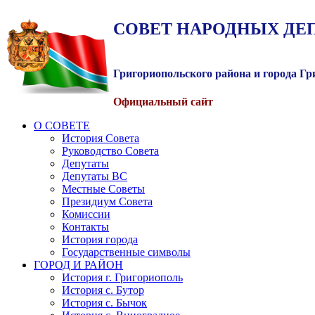
СОВЕТ
НАРОДНЫХ
ДЕ
Григориопольского района и города Г
Официальный сайт
О СОВЕТЕ
История Совета
Руководство Совета
Депутаты
Депутаты ВС
Местные Советы
Президиум Совета
Комиссии
Контакты
История города
Государственные символы
ГОРОД И РАЙОН
История г. Григориополь
История с. Бутор
История с. Бычок