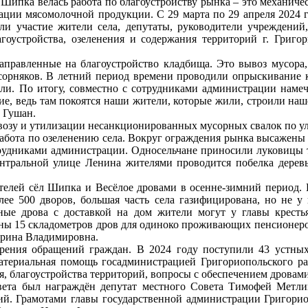
Шипка велась работа по благоустройству рынка – это механиче
изации мясомолочной продукции. С 29 марта по 29 апреля 2024 
ли участие жители села, депутаты, руководители учреждений
агоустройства, озеленения и содержания территорий г. Григор
аправленные на благоустройство кладбища. Это вывоз мусора,
сорняков. В летний период времени проводили опрыскивание 
ли. По итогу, совместно с сотрудниками администрации намеч
е, ведь там покоятся наши жители, которые жили, строили наше
 Гушан.
ывозу и утилизации несанкционированных мусорных свалок по у
работа по озеленению села. Вокруг ограждения рынка высажены 
удниками администрации. Односельчане приносили луковицы тю
нтральной улице Ленина жителями проводится побелка деревь
телей сёл Шипка и Весёлое дровами в осенне-зимний период. Н
ее 500 дворов, большая часть села газифицирована, но не у 
нные дрова с доставкой на дом жители могут у главы кресть
ены 15 складометров дров для одиноко проживающих пенсионеро
Ирина Владимировна.
рения обращений граждан. В 2024 году поступили 43 устных 
атериальная помощь госадминистрацией Григориопольского ра
, благоустройства территорий, вопросы с обеспечением дровами
вета был награждён депутат местного Совета Тимофей Метли
ий. Грамотами главы государственной администрации Григорио