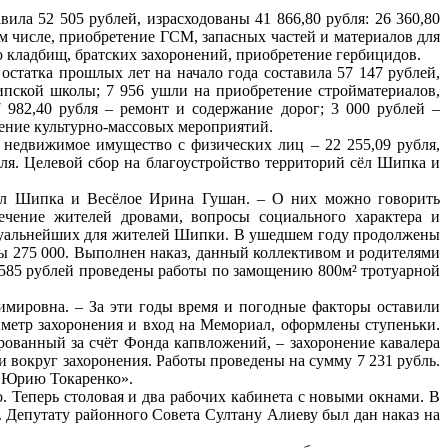
ила 52 505 рублей, израсходованы 41 866,80 рубля: 26 360,80
ом числе, приобретение ГСМ, запасных частей и материалов для
о кладбищ, братских захоронений, приобретение гербицидов.
статка прошлых лет на начало года составила 57 147 рублей,
ипской школы; 7 956 ушли на приобретение стройматериалов,
982,40 рубля – ремонт и содержание дорог; 3 000 рублей –
дение культурно-массовых мероприятий.
недвижимое имущество с физических лиц – 22 255,09 рубля,
бля. Целевой сбор на благоустройство территорий сёл Шипка и
 сёл Шипка и Весёлое Ирина Гушан. – О них можно говорить
печение жителей дровами, вопросы социального характера и
актуальнейших для жителей Шипки. В ушедшем году продолжены
ы 275 000. Выполнен наказ, данный коллективом и родителями
585 рублей проведены работы по замощению 800м² тротуарной
имировна. – За эти годы время и погодные факторы оставили
иметр захоронения и вход на Мемориал, оформлены ступеньки.
рованный за счёт Фонда капвложений, – захоронение кавалера
 вокруг захоронения. Работы проведены на сумму 7 231 рубль.
и Юрию Токаренко».
. Теперь столовая и два рабочих кабинета с новыми окнами. В
. Депутату районного Совета Султану Алиеву был дан наказ на