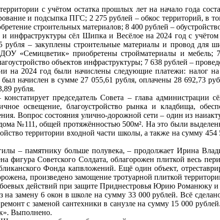
территории с учётом остатка прошлых лет на начало года состав
рование и подсыпка ПГС; 2 275 рублей – обкос территорий, в т
обретение строительных материалов; 8 400 рублей – обустройств
 и инфраструктуры сёл Шипка и Весёлое на 2024 год с учётом о
,45 рубля – закуплены строительные материалы и провод для ш
 МДОУ «Семицветик» приобретены стройматериалы и мебель; 7 
лагоустройство объектов инфраструктуры; 7 638 рублей – прове
и на 2024 год были начислены следующие платежи: налог на 
 был начислен в сумме 27 055,61 рубля, оплачены 28 692,73 ру
,89 рубля.
– констатирует председатель Совета – глава администрации
личное освещение, благоустройство рынка и кладбища, обес
шения. Вопрос состояния улично-дорожной сети – один из наи
 дома №111, общей протяжённостью 500м². На это были выделен
йство территории входной части школы, а также на сумму 454 
гилы – памятнику больше полувека, – продолжает Ирина Влад
на фигура Советского Солдата, облагорожен плиткой весь пер
бликанского Фонда капвложений. Ещё один объект, отреставри
орожена, произведено замощение тротуарной плиткой территории
м боевых действий при защите Приднестровья Юрию Романюку 
на замену 6 окон в школе на сумму 33 000 рублей. Всё сделано
ремонт с заменой сантехники в санузле на сумму 15 000 рублей
к». Выполнено.