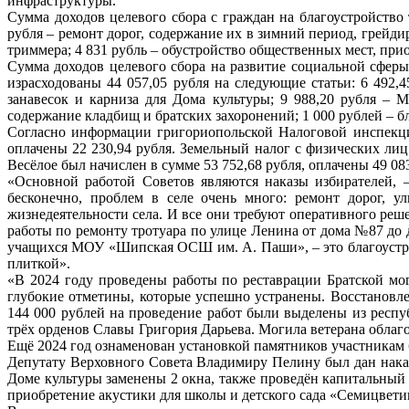
инфраструктуры.
Сумма доходов целевого сбора с граждан на благоустройство 
рубля – ремонт дорог, содержание их в зимний период, грейди
триммера; 4 831 рубль – обустройство общественных мест, при
Сумма доходов целевого сбора на развитие социальной сферы
израсходованы 44 057,05 рубля на следующие статьи: 6 492
занавесок и карниза для Дома культуры; 9 988,20 рубля –
содержание кладбищ и братских захоронений; 1 000 рублей – б
Согласно информации григориопольской Налоговой инспекци
оплачены 22 230,94 рубля. Земельный налог с физических лиц
Весёлое был начислен в сумме 53 752,68 рубля, оплачены 49 083
«Основной работой Советов являются наказы избирателей, 
бесконечно, проблем в селе очень много: ремонт дорог, у
жизнедеятельности села. И все они требуют оперативного ре
работы по ремонту тротуара по улице Ленина от дома №87 до
учащихся МОУ «Шипская ОСШ им. А. Паши», – это благоустро
плиткой».
«В 2024 году проведены работы по реставрации Братской мо
глубокие отметины, которые успешно устранены. Восстановле
144 000 рублей на проведение работ были выделены из респу
трёх орденов Славы Григория Дарьева. Могила ветерана облаг
Ещё 2024 год ознаменован установкой памятников участника
Депутату Верховного Совета Владимиру Пелину был дан наказ 
Доме культуры заменены 2 окна, также проведён капитальный 
приобретение акустики для школы и детского сада «Семицвети