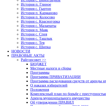
История с. Виноградное
История п. Глиное
История с. Гыртоп
История п. Карманово
История п. Колосово
История с. Красногорка
История с. Малаешты
История п. Маяк
История с. Спея
История с. Ташлык
История с. Тея
История с. Шипка
НОВОСТИ
ПРАВОВЫЕ АКТЫ
Райгорсовет >>
БЮДЖЕТ
Местные налоги и сборы
Программы
Программа ПРИВАТИЗАЦИИ
Программа расходования средств от аренды 
О наказах избирателей
Положения
Комплексный план по борьбе с преступность
Аренда муниципального имущества
Об утверждении ПРАВИЛ