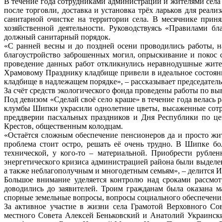
В течение года сотрудниками администрации и жителями села 
после торговли, доставка и установка трёх ларьков для реал
санитарной очистке на территории села. В месячнике приня
хозяйственной деятельности. Руководствуясь «Правилами бл
должный санитарный порядок.
«С ранней весны и до поздней осени проводились работы, н
благоустройство заброшенных могил, опрыскивание и покос 
проведение данных работ откликнулись неравнодушные жите
Храмовому Празднику кладбище привели в идеальное состояни
кладбище в надлежащем порядке», – рассказывает председатель
За счёт средств экологического фонда проведены работы по в
Под девизом «Сделай своё село краше» в течение года велась 
клумбы Шипки украсили однолетние цветы, высаженные сотр
преддверии пасхальных праздников и Дня Республики по це
Крестов, общественным колодцам.
«Остаётся сложным обеспечение пенсионеров да и просто жи
проблема стоит остро, решать её очень трудно. В Шипке бол
технической, у кого-то – материальной. Приобрести рубле
энергетического кризиса администрацией района были выдел
а также неблагополучным и многодетным семьям», – делится 
Большое внимание уделяется контролю над сроками рассмот
доводились до заявителей. Троим гражданам была оказана м
спорные земельные вопросы, вопросы социального обеспечения
За активное участие в жизни села Грамотой Верховного Со
местного Совета Алексей Беньковский и Анатолий Украинск