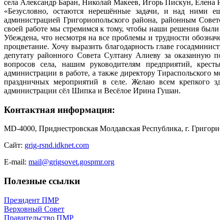
села Александр Баран, Николай Макеев, Игорь Пискун, Елена 
«Безусловно, остаются нерешённые задачи, и над ними ещ
администрацией Григориопольского района, районным Совет
своей работе мы стремимся к тому, чтобы наши решения были
Убеждена, что несмотря на все проблемы и трудности обозна
процветание. Хочу выразить благодарность главе госадмини
депутату районного Совета Султану Алиеву за оказанную п
вопросов села, нашим руководителям предприятий, крест
администрации в работе, а также директору Тираспольского 
праздничных мероприятий в селе. Желаю всем крепкого здо
администрации сёл Шипка и Весёлое Ирина Гушан.
Контактная информация:
MD-4000, Приднестровская Молдавская Республика, г. Григорио
Сайт:
grig-rsnd.idknet.com
E-mail:
mail@grigsovet.gospmr.org
Полезные ссылки
Президент ПМР
Верховный Совет
Правительство ПМР