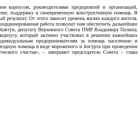
ким корпусом, руководителями предприятий и организаций,
ание, поддержку и своевременную конструктивную помощь. В
 результат. От этого зависит уровень жизни каждого жителя.
координированная работа позволит нам обеспечить дальнейшее
 Ковтун, депутату Верховного Совета ПМР Владимиру Пелину,
 корпусу, который активно участвовал в решении важнейших
 индивидуальным предпринимателям за помощь населению и
змездную помощь в виде мороженого и йогурта при проведении
еского счастья», – завершает председатель Совета – глава