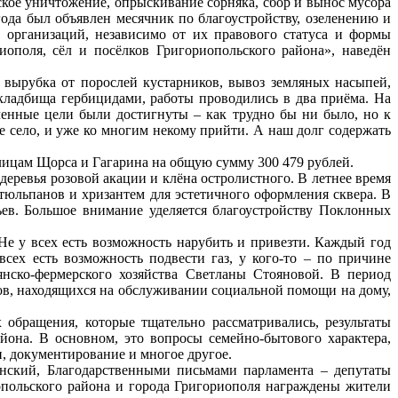
ское уничтожение, опрыскивание сорняка, сбор и вынос мусора
года был объявлен месячник по благоустройству, озеленению и
, организаций, независимо от их правового статуса и формы
иополя, сёл и посёлков Григориопольского района», наведён
 вырубка от порослей кустарников, вывоз земляных насыпей,
кладбища гербицидами, работы проводились в два приёма. На
енные цели были достигнуты – как трудно бы ни было, но к
 село, и уже ко многим некому прийти. А наш долг содержать
лицам Щорса и Гагарина на общую сумму 300 479 рублей.
деревья розовой акации и клёна остролистного. В летнее время
льпанов и хризантем для эстетичного оформления сквера. В
ев. Большое внимание уделяется благоустройству Поклонных
е у всех есть возможность нарубить и привезти. Каждый год
всех есть возможность подвести газ, у кого-то – по причине
янско-фермерского хозяйства Светланы Стояновой. В период
в, находящихся на обслуживании социальной помощи на дому,
обращения, которые тщательно рассматривались, результаты
йона. В основном, это вопросы семейно-бытового характера,
, документирование и многое другое.
нский, Благодарственными письмами парламента – депутаты
польского района и города Григориополя награждены жители