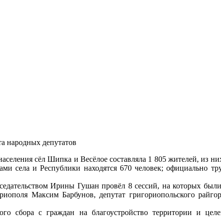
а народных депутатов
селения сёл Шипка и Весёлое составляла 1 805 жителей, из них – 6
елами села и Республики находятся 670 человек; официально тр
седательством Ирины Гушан провёл 8 сессий, на которых были
ориополя Максим Барбунов, депутат григориопольского райгор
го сбора с граждан на благоустройство территории и цел