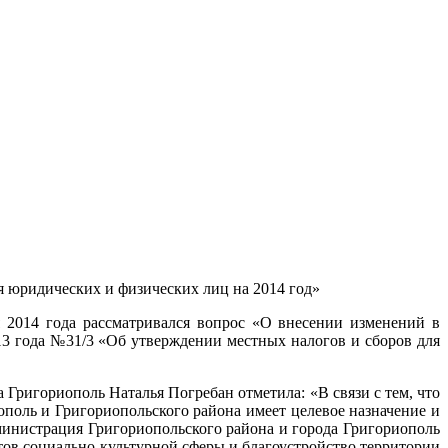
 юридических и физических лиц на 2014 год»
 2014 года рассматривался вопрос «О внесении изменений в
13 года №31/3 «Об утверждении местных налогов и сборов для
Григориополь Наталья Погребан отметила: «В связи с тем, что
ополь и Григориопольского района имеет целевое назначение и
министра­ция Григориопольского района и города Григориополь
ов социально-культурной сферы и благоустройство территории