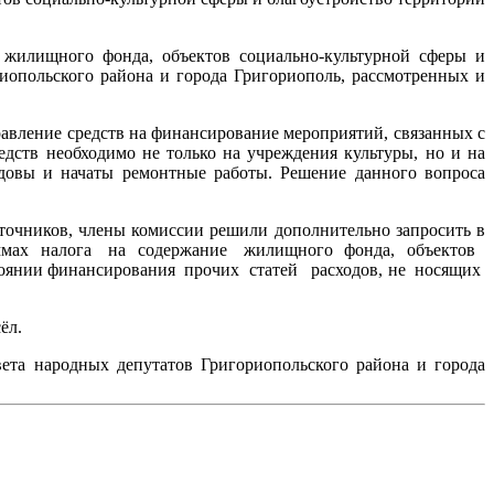
жилищного фонда, объектов социально-культурной сферы и
иопольского района и города Григориополь, рассмотрен­ных и
равление средств на финансирование мероприятий, связанных с
дств необходимо не только на учреждения культуры, но и на
довы и начаты ремонтные работы. Решение данного вопроса
сточников, члены комиссии решили дополнительно запросить в
ммах
налога
на
содержание
жилищного
фонда,
объектов
тоянии финансирования
прочих
статей
расходов, не
носящих
ёл.
вета народных депутатов Григориопольского района и города