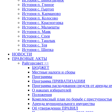
История с. Виноградное
История п. Глиное
История с. Гыртоп
История п. Карманово
История п. Колосово
История с. Красногорка
История с. Малаешты
История п. Маяк
История с. Спея
История с. Ташлык
История с. Тея
История с. Шипка
НОВОСТИ
ПРАВОВЫЕ АКТЫ
Райгорсовет >>
БЮДЖЕТ
Местные налоги и сборы
Программы
Программа ПРИВАТИЗАЦИИ
Программа расходования средств от аренды 
О наказах избирателей
Положения
Комплексный план по борьбе с преступность
Аренда муниципального имущества
Об утверждении ПРАВИЛ