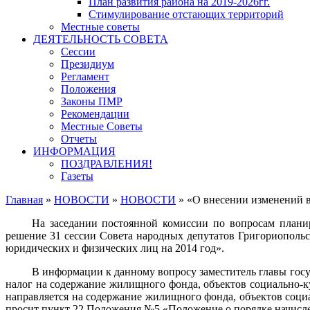
План развития района на 2019-2026гг.
Стимулирование отстающих территорий
Местные советы
ДЕЯТЕЛЬНОСТЬ СОВЕТА
Сессии
Президиум
Регламент
Положения
Законы ПМР
Рекомендации
Местные Советы
Отчеты
ИНФОРМАЦИЯ
ПОЗДРАВЛЕНИЯ!
Газеты
Главная
»
НОВОСТИ
»
НОВОСТИ
»
«О внесении изменений в
На заседании постоянной комиссии по вопросам плани
решение 31 сессии Совета народных депутатов Григориопольс
юридических и физических лиц на 2014 год».
В информации к данному вопросу заместитель главы госу
налог на содержание жилищного фонда, объектов социально-­к
направляется на содержание жилищного фонда, объектов социа
просит пункт 22 Положения №5 «Положение о порядке начисле