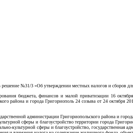
 решение №31/3 «Об утверждении местных налогов и сборов для
рования бюджета, финансов и малой приватизации 16 октября
кого района и города Григориополь 24 созыва от 24 октября 20
дарственной администрации Григориопольского района и города 
ультурной сферы и благоустройство территории города Григори
льно-культурной сферы и благоустройство, государственная ад
ния и взимания налога на содержание жилищного фонда, объект