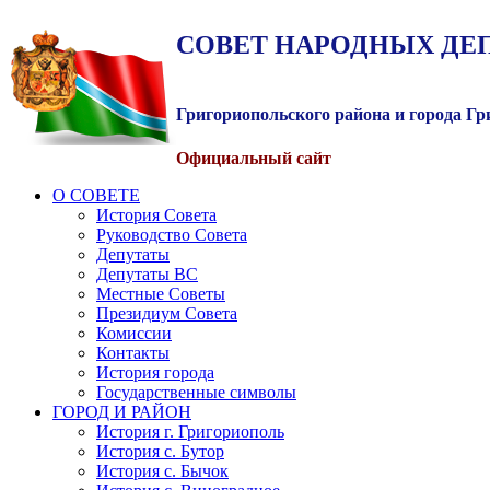
СОВЕТ
НАРОДНЫХ
ДЕ
Григориопольского района и города Г
Официальный сайт
О СОВЕТЕ
История Совета
Руководство Совета
Депутаты
Депутаты ВС
Местные Советы
Президиум Совета
Комиссии
Контакты
История города
Государственные символы
ГОРОД И РАЙОН
История г. Григориополь
История с. Бутор
История с. Бычок