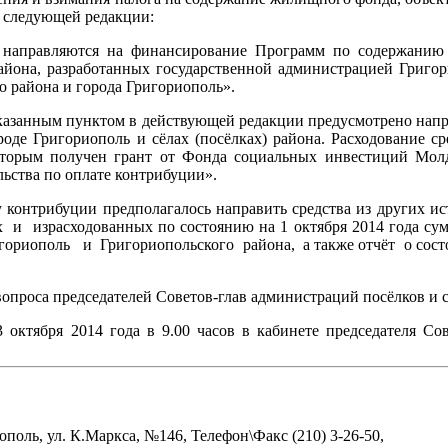
в следующей редакции:
 направляются на финансирование Программ по содержанию 
айона, разработанных госу­дарственной администрацией Григор
 района и города Григориополь».
 указанным пунктом в действующей редакции предусмотрено нап
де Григориополь и сёлах (посёлках) района. Расходование сре
которым получен грант от Фонда социальных инвестиций Мол
льства по оплате контрибуции».
ту контрибуции предполагалось направить средства из других и
х
и
израсходованных по состоянию на 1 октября 2014 года су
гориополь
и
Григориопольского
района,
а также отчёт
о сос
опроса председателей Советов-глав администраций посёлков и с
 октября 2014 года в 9.00 часов в кабинете председателя Со
поль, ул. К.Маркса, №146, Телефон\Факс (210) 3-26-50,