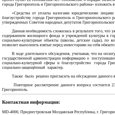
города Григорио­поль и Григориопольского района» изложить 
«Средства от уплаты налогами юридическими лицами
благоустройству города Григориополь и Григориопольского р
утвержденных Советом народных депутатов Григориопольского
Данная необходимость сложилась в результате того, что
содержанием жилищного фонда и учреждений культуры в горо
социально-культурные объекты (школы, детские сады), по 
позволит выполнить взятые перед инвесторами на себя обязате
В ходе длительного обсуждения, учитывая, что на опла
государственной администрации информацию о
поступивши
социально-культурной
сферы
и
благоустройство
города
Гри
социально-защищённый
характер.
Также
было
решено пригласить на обсуждение данного в
Повторное рассмотрение данного вопроса состоится 23
Григориополь.
Контактная информация:
MD-4000, Приднестровская Молдавская Республика, г. Григорио