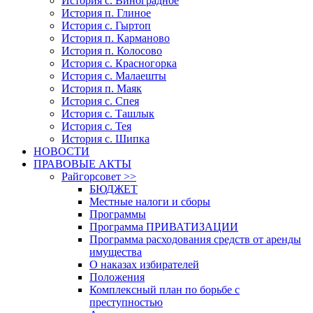
История с. Виноградное
История п. Глиное
История с. Гыртоп
История п. Карманово
История п. Колосово
История с. Красногорка
История с. Малаешты
История п. Маяк
История с. Спея
История с. Ташлык
История с. Тея
История с. Шипка
НОВОСТИ
ПРАВОВЫЕ АКТЫ
Райгорсовет >>
БЮДЖЕТ
Местные налоги и сборы
Программы
Программа ПРИВАТИЗАЦИИ
Программа расходования средств от аренды
имущества
О наказах избирателей
Положения
Комплексный план по борьбе с
преступностью