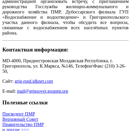
администрацией организовать встречу, с приглашением
руководства Госслужбы жилищно-коммунального и
дорожного хозяйства ПМР, Дубоссарского филиала ГУП
«Водоснабжение и водоотведение» и Григориопольского
участка данного филиала, чтобы обсудить все вопросы,
связанные с водоснабжением всех населённых пунктов
района.
Контактная информация:
MD-4000, Приднестровская Молдавская Республика, г.
Григориополь, ул. К.Маркса, №146, Телефон\Факс (210) 3-26-
50,
Сайт:
grig-rsnd.idknet.com
E-mail:
mail@grigsovet.gospmr.org
Полезные ссылки
Президент ПМР
Верховный Совет
Правительство ПМР
и другие >>>