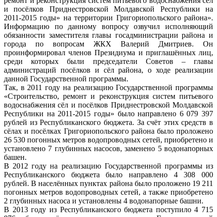
ремонт и реконструкция систем питьевого водоснабжения сёл
и посёлков Приднестровской Молдавской Республики на
2011-2015 годы» на территории Григориопольского района».
Информацию по данному вопросу озвучил исполняющий
обязанности заместителя главы госадминистрации района и
города по вопросам ЖКХ Валерий Дмитриев. Он
проинформировал членов Президиума и приглашённых лиц,
среди которых были председатели Советов – главы
администраций посёлков и сёл района, о ходе реализации
данной Государственной программы.
Так, в 2011 году на реализацию Государственной программы
«Строительство, ремонт и реконструкция систем питьевого
водоснабжения сёл и посёлков Приднестровской Молдавской
Республики на 2011-2015 годы» было направлено 6 079 397
рублей из Республиканского бюджета. За счёт этих средств в
сёлах и посёлках Григориопольского района было проложено
26 530 погонных метров водопроводных сетей, приобретено и
установлено 7 глубинных насосов, заменено 5 водонапорных
башен.
В 2012 году на реализацию Государственной программы из
Республиканского бюджета было направлено 4 308 000
рублей. В населённых пунктах района было проложено 19 211
погонных метров водопроводных сетей, а также приобретено
2 глубинных насоса и установлены 4 водонапорные башни.
В 2013 году из Республиканского бюджета поступило 4 715