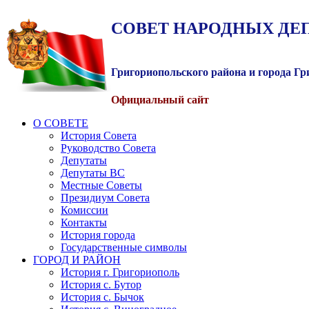
СОВЕТ
НАРОДНЫХ
ДЕ
Григориопольского района и города Г
Официальный сайт
О СОВЕТЕ
История Совета
Руководство Совета
Депутаты
Депутаты ВС
Местные Советы
Президиум Совета
Комиссии
Контакты
История города
Государственные символы
ГОРОД И РАЙОН
История г. Григориополь
История с. Бутор
История с. Бычок