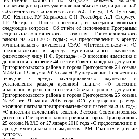
постоянной комиссии по вопросам бюджета, налогов,
приватизации и разгосударствления объектов муниципальной
собственности. Состав комиссии: А.С. Печул, Т.А. Гуртовая,
Л.С. Кептине, Р.У. Киракосян, С.Н. Розенберг, А.Л. Сторчеус,
Г.Р. Чекирлан. Проект повестки дня заседания включает
следующие вопросы: «Об отчёте об исполнении Программы
социально-экономического развития Григориопольского
района на 2013-2015 годы»; «О предоставлении в аренду
муниципального имущества СЗАО «Интерднестрком»»; «О
предоставлении в аренду муниципального имущества
физическому лицу Н.Ф. Бригалда»; «О внесении изменения и
дополнения в решение 44 сессии Совета народных депутатов
Григориопольского района и города Григориополь 24 созыва
№44/9 от 13 августа 2015 года «Об утверждении Положения о
передаче в аренду муниципального имущества и
установления размера арендной платы»; «О внесении
изменений в решение 6 сессии Совета народных депутатов
Григориопольского района и города Григориополь 25 созыва
№6/2 от 31 марта 2016 года «Об утверждении размера
месячной платы за предпринимательский патент на 2016 год»;
«О внесении изменений в решение 3 сессии Совета народных
депутатов Григориопольского района и города Григориополь
25 созыва №3/13 от 27 января 2016 года «О предоставлении в
аренду муниципального имущества Р.М. Гнатюк» и другие
вопросы.