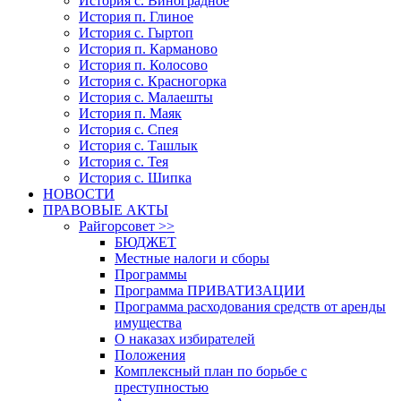
История с. Виноградное
История п. Глиное
История с. Гыртоп
История п. Карманово
История п. Колосово
История с. Красногорка
История с. Малаешты
История п. Маяк
История с. Спея
История с. Ташлык
История с. Тея
История с. Шипка
НОВОСТИ
ПРАВОВЫЕ АКТЫ
Райгорсовет >>
БЮДЖЕТ
Местные налоги и сборы
Программы
Программа ПРИВАТИЗАЦИИ
Программа расходования средств от аренды
имущества
О наказах избирателей
Положения
Комплексный план по борьбе с
преступностью