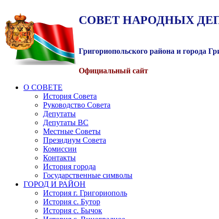
СОВЕТ
НАРОДНЫХ
ДЕ
Григориопольского района и города Г
Официальный сайт
О СОВЕТЕ
История Совета
Руководство Совета
Депутаты
Депутаты ВС
Местные Советы
Президиум Совета
Комиссии
Контакты
История города
Государственные символы
ГОРОД И РАЙОН
История г. Григориополь
История с. Бутор
История с. Бычок