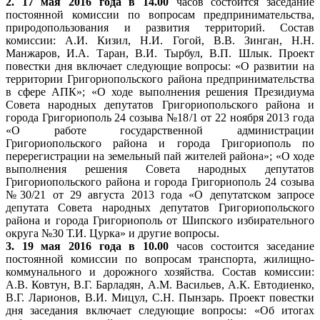
2. 17 мая 2016 года в 14.00
часов состоится заседание
постоянной комиссии по вопросам предпринимательства,
природопользования и развития территорий. Состав
комиссии: А.И. Кизил, Н.И. Гогой, В.В. Зинган, Н.Н.
Манжаров, И.А. Таран, В.И. Тырбул, В.П. Шлык. Проект
повестки дня включает следующие вопросы: «О развитии на
территории Григориопольского района предпринимательства
в сфере АПК»; «О ходе выполнения решения Президиума
Совета народных депутатов Григориопольского района и
города Григориополь 24 созыва №18/1 от 22 ноября 2013 года
«О работе государственной администрации
Григориопольского района и города Григориополь по
перерегистрации на земельный пай жителей района»; «О ходе
выполнения решения Совета народных депутатов
Григориопольского района и города Григориополь 24 созыва
№30/21 от 29 августа 2013 года «О депутатском запросе
депутата Совета народных депутатов Григориопольского
района и города Григориополь от Шипского избирательного
округа №30 Т.И. Цурка» и другие вопросы.
3. 19 мая 2016 года в 10.00
часов состоится заседание
постоянной комиссии по вопросам транспорта, жилищно-
коммунального и дорожного хозяйства. Состав комиссии:
А.В. Ковтун, В.Г. Барладян, А.М. Васильев, А.К. Евтодиенко,
В.Г. Ларионов, В.И. Мицул, С.Н. Пынзарь. Проект повестки
дня заседания включает следующие вопросы: «Об итогах