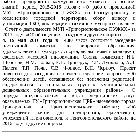
работы предприятий коммунального хозяйства в осенне-
зимний период 2015-2016 годов»; «О работе проводимой
МУП «Григориопольское ПЖКХ» по благоустройству и
озеленению городской территории, сбору, вывозу и
утилизации ТБО, ликвидации стихийных мусорных свалок»;
«Отчёт о деятельности МУП «Григориопольское ПУЖКХ» за
2015 год»; «Об обращениях граждан» и другие вопросы.
4. 19 мая 2016 года в 14.00
часов состоится заседание
постоянной комиссии по вопросам образования,
здравоохранения, культуры, спорта, делам семьи и молодёжи,
средствам массовой информации. Состав комиссии: И.Б.
Шерстюк, Н.М. Голбан, Е.П. Григорук, И.И. Луполова, А.Д.
Палега, Т.П. Поян, Л.В. Фондос, В.И. Черноус. Проект
повестки дня заседания включает следующие вопросы: «Об
обеспечении детей, оставшихся без попечения родителей,
содержащихся в социальных группах муниципальных
дошкольных образовательных учреждений района»; «О
порядке предоставления и видах медицинских услуг,
оказываемых ГУ «Григориопольская ЦРБ» населению города
Григориополь и Григориопольского района»; «Об
утверждении квоты для предприятий, организаций,
учреждений г.Григориополь и Григориопольского района на
2016 год» и другие вопросы.