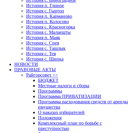
История с. Виноградное
История п. Глиное
История с. Гыртоп
История п. Карманово
История п. Колосово
История с. Красногорка
История с. Малаешты
История п. Маяк
История с. Спея
История с. Ташлык
История с. Тея
История с. Шипка
НОВОСТИ
ПРАВОВЫЕ АКТЫ
Райгорсовет >>
БЮДЖЕТ
Местные налоги и сборы
Программы
Программа ПРИВАТИЗАЦИИ
Программа расходования средств от аренды
имущества
О наказах избирателей
Положения
Комплексный план по борьбе с
преступностью