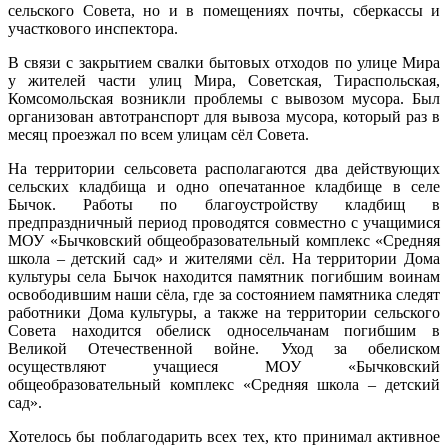
сельского Совета, но и в помещениях почты, сберкассы и
участкового инспектора.
В связи с закрытием свалки бытовых отходов по улице Мира
у жителей части улиц Мира, Советская, Тираспольская,
Комсомольская возникли проблемы с вывозом мусора. Был
организован автотранспорт для вывоза мусора, который раз в
месяц проезжал по всем улицам сёл Совета.
На территории сельсовета располагаются два действующих
сельских кладбища и одно опечатанное кладбище в селе
Бычок. Работы по благоустройству кладбищ в
предпраздничный период проводятся совместно с учащимися
МОУ «Бычковский общеобразовательный комплекс «Средняя
школа – детский сад» и жителями сёл. На территории Дома
культуры села Бычок находится памятник погибшим воинам
освободившим наши сёла, где за состоянием памятника следят
работники Дома культуры, а также на территории сельского
Совета находится обелиск односельчанам погибшим в
Великой Отечественной войне. Уход за обелиском
осуществляют учащиеся МОУ «Бычковский
общеобразовательный комплекс «Средняя школа – детский
сад».
Хотелось бы поблагодарить всех тех, кто принимал активное