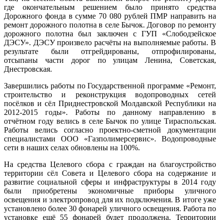
где окончательным решением было принято средства
Дорожного фонда в сумме 70 080 рублей ПМР направить на
ремонт дорожного полотна в селе Бычок. Договор по ремонту
дорожного полотна был заключен с ГУП «Слободзейское
ДЭСУ». ДЭСУ произвело расчёты на выполняемые работы. В
результате были отгрейдированы, отпрофилированы,
отсыпаны части дорог по улицам Ленина, Советская,
Днестровская.
Завершились работы по Государственной программе «Ремонт,
строительство и реконструкция водопроводных сетей
посёлков и сёл Приднестровской Молдавской Республики на
2012-2015 годы». Работы по данному направлению в
отчётном году велись в селе Бычок по улице Тираспольская.
Работы велись согласно проектно-сметной документации
специалистами ООО «Газполимерсервис». Водопроводные
сети в наших селах обновлены на 100%.
На средства Целевого сбора с граждан на благоустройство
территории сёл Совета и Целевого сбора на содержание и
развитие социальной сферы и инфраструктуры в 2014 году
были приобретены экономичные приборы уличного
освещения и электропровод для их подключения. В итоге уже
установлено более 30 фонарей уличного освещения. Работа по
установке ещё 55 фонарей будет продолжена. Территории