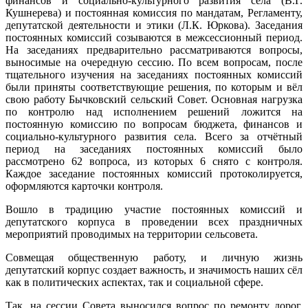
финансов и социально-культурного развития села (В.Г.
Кушнерева) и постоянная комиссия по мандатам, Регламенту,
депутатской деятельности и этики (Л.К. Юркова). Заседания
постоянных комиссий созываются в межсессионный период.
На заседаниях предварительно рассматриваются вопросы,
выносимые на очередную сессию. По всем вопросам, после
тщательного изучения на заседаниях постоянных комиссий
были приняты соответствующие решения, по которым и вёл
свою работу Бычковский сельский Совет. Основная нагрузка
по контролю над исполнением решений ложится на
постоянную комиссию по вопросам бюджета, финансов и
социально-культурного развития села. Всего за отчётный
период на заседаниях постоянных комиссий было
рассмотрено 62 вопроса, из которых 6 снято с контроля.
Каждое заседание постоянных комиссий протоколируется,
оформляются карточки контроля.
Вошло в традицию участие постоянных комиссий и
депутатского корпуса в проведении всех праздничных
мероприятий проводимых на территории сельсовета.
Совмещая общественную работу, и личную жизнь
депутатский корпус создает важность, и значимость наших сёл
как в политических аспектах, так и социальной сфере.
Так, на сессии Совета выносился вопрос по ремонту дорог,