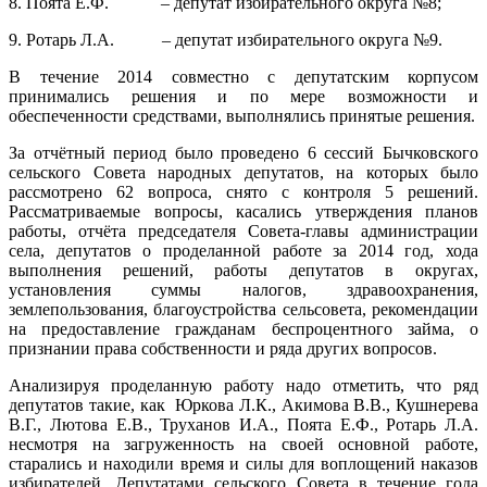
8. Поята Е.Ф. – депутат избирательного округа №8;
9. Ротарь Л.А. – депутат избирательного округа №9.
В течение 2014 совместно с депутатским корпусом
принимались решения и по мере возможности и
обеспеченности средствами, выполнялись принятые решения.
За отчётный период было проведено 6 сессий Бычковского
сельского Совета народных депутатов, на которых было
рассмотрено 62 вопроса, снято с контроля 5 решений.
Рассматриваемые вопросы, касались утверждения планов
работы, отчёта председателя Совета-главы администрации
села, депутатов о проделанной работе за 2014 год, хода
выполнения решений, работы депутатов в округах,
установления суммы налогов, здравоохранения,
землепользования, благоустройства сельсовета, рекомендации
на предоставление гражданам беспроцентного займа, о
признании права собственности и ряда других вопросов.
Анализируя проделанную работу надо отметить, что ряд
депутатов такие, как Юркова Л.К., Акимова В.В., Кушнерева
В.Г., Лютова Е.В., Труханов И.А., Поята Е.Ф., Ротарь Л.А.
несмотря на загруженность на своей основной работе,
старались и находили время и силы для воплощений наказов
избирателей. Депутатами сельского Совета в течение года