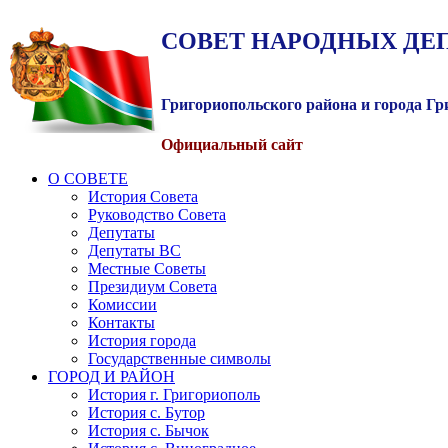
СОВЕТ
НАРОДНЫХ
ДЕ
Григориопольского района и города Г
Официальный сайт
О СОВЕТЕ
История Совета
Руководство Совета
Депутаты
Депутаты ВС
Местные Советы
Президиум Совета
Комиссии
Контакты
История города
Государственные символы
ГОРОД И РАЙОН
История г. Григориополь
История с. Бутор
История с. Бычок