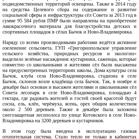
подведомственных территорий освещены. Также в 2014 году
на средства Целевого сбора на содержание и развитие
социальной сферы и инфраструктуры сёл Совета за 2013 год в
сумме 95 584 рубля ПМР были направлены на приобретение
лакокрасочного материала для благоустройства детских и
спортивных площадок в сёлах Бычок и Ново-Владимировка.
Наряду со всеми производимыми работами ведётся активное
озеленение сельсовета. ГУП «Григориопольское управление
сельского хозяйства, природных ресурсов и экологии»
выделило зелёные насаждения: кустарники, саженцы, которые
совместно со школьниками и жителями сёл были высажены
на предусмотренных территориях школы, Дома культуры села
Бычок, клуба села Ново-Владимировка, стадиона в селе
Бычок, склонов возле кладбища села Бычок. Так, в ноябре и
декабре был основан и высажен жителями и школьниками сёл
Совета лесопарк в селе Ново-Владимировка, площадью 4
гектара, где радовать жителей и гостей своей красотой будут
сосна, ель, клён, черёмуха, ясень, орех общим количеством
около 2 500 деревьев. Также в декабре была заложена
снегозащитная лесополоса по улице Котовского в селе Ново-
Владимировка на 3200 деревьев и кустарников.
В этом году была введена в эксплуатацию газовая
отопительная система. Стало тепло не только в кабинетах