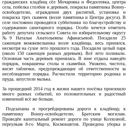
гражданских кладбищ сёл Мочаровка и Федосеевка, центра
села, побелка столбов и деревьев, покраска памятника Воину-
освободителю, ограждения двух распятий, установка и
покраска трех скамеек (возле памятника и Центра досуга). В
селе постоянно проводятся субботники по благоустройству и
содержанию санитарного порядка. Особо хочется отметить
работу депутата сельского Совета по избирательному округу
№9 Натальи Анатольевны Афанасьевой. Посадили 25
саженцев можжевельника возле кладбища, весь принялся,
несмотря на сухое лето прошлого года. Посадили целый парк
(около 150 саженцев разных деревьев). Всё лето поливали.
Основная часть деревьев принялась. В зоне отдыха наведён
порядок, покрашены столы и скамейки. Ухожено, чистота,
висят таблички, предупреждающие об ответственности за
несоблюдение порядка. Расчистили территорию родника и
пруда, запустили малька.
За прошедший 2014 год в жизни нашего посёлка произошло
много разных событий, но положительных и радостный
изменений всё же больше.
Подсыпаны и прогрейдированы дороги к кладбищу, к
памятнику Воину-освободителю, Братским могилам.
Проведён капитальный ремонт дороги по улице Колхозной,
переулкам 8-го Марта, Космонавтов. Проведена уборка и