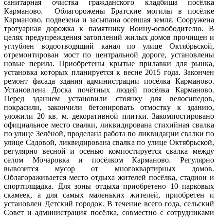
санитарная очистка гражданского кладбища посёлка
Карманово. Облагорожены Братские могилы в посёлке
Карманово, подвезена и засыпана осевшая земля. Сооружена
тротуарная дорожка к памятнику Воину-освободителю. В
целях предупреждения затоплений жилых домов прочищен и
углублен водоотводящий канал по улице Октябрьской,
отремонтирован мост по центральной дороге, установлены
новые перила. Приобретены крытые прилавки для рынка,
установка которых планируется к весне 2015 года. Закончен
ремонт фасада здания администрации посёлка Карманово.
Установлена Доска почётных людей посёлка Карманово.
Перед зданием установили стоянку для велосипедов,
покрасили, закончили бетонировать отмостку к зданию,
уложили 20 кв. м. декоративной плитки. Закомпостировано
официальное место свалки, ликвидирована стихийная свалка
по улице Зелёной, проделана работа по ликвидации свалки по
улице Садовой, ликвидирована свалка по улице Октябрьской,
регулярно весной и осенью компостируется свалка между
селом Мочаровка и посёлком Карманово. Регулярно
вывозится мусор от многоквартирных домов.
Облагораживается место отдыха жителей посёлка, стадион и
спортплщадка. Для зоны отдыха приобретено 10 парковых
скамеек, а для самых маленьких жителей, приобретен и
установлен Детский городок. В течение всего года, сельский
Совет и администрация посёлка, совместно с сотрудниками