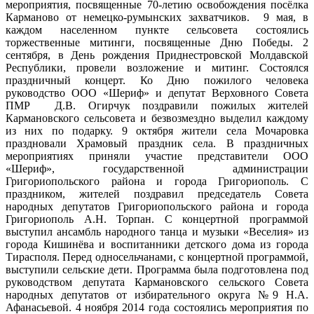
мероприятия, посвященные 70-летию освобождения посёлка
Карманово от немецко-румынских захватчиков. 9 мая, в
каждом населенном пункте сельсовета состоялись
торжественные митинги, посвященные Дню Победы. 2
сентября, в День рождения Приднестровской Молдавской
Республики, провели возложение и митинг. Состоялся
праздничный концерт. Ко Дню пожилого человека
руководство ООО «Шериф» и депутат Верховного Совета
ПМР Д.В. Огирчук поздравили пожилых жителей
Кармановского сельсовета и безвозмездно выделил каждому
из них по подарку. 9 октября жители села Мочаровка
праздновали Храмовый праздник села. В праздничных
мероприятиях приняли участие представители ООО
«Шериф», государственной администрации
Григориопольского района и города Григориополь. С
праздником, жителей поздравил председатель Совета
народных депутатов Григориопольского района и города
Григориополь А.Н. Торпан. С концертной программой
выступил ансамбль народного танца и музыки «Веселия» из
города Кишинёва и воспитанники детского дома из города
Тирасполя. Перед односельчанами, с концертной программой,
выступили сельские дети. Программа была подготовлена под
руководством депутата Кармановского сельского Совета
народных депутатов от избирательного округа №9 Н.А.
Афанасьевой. 4 ноября 2014 года состоялись мероприятия по