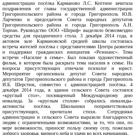
администрации посёлка Карманово Л.С. Кептине зачитала
поздравления от главы государственной администрации
Григориопольского района и города Григориополь Ю.В.
Ларченко и председателя Совета народных депутатов
Григориопольского района и города Григориополь А.Н.
Торпан. Руководство ООО «Шериф» выделило безвозмездно
средства для праздничного стола. 3 декабря 2014 года, в
актовом зале Кармановской средней школы состоялась
встреча жителей посёлка с представителями Центра развития
и поддержки гражданских инициатив «Резонанс». Тема
встречи «Насилие в семье». Был показан художественный
фильм, в котором была раскрыта тема насилия в семье. На
вопросы присутствующих отвечали психолог и юрист.
Мероприятие организовала депутат Совета народных
депутатов Григориопольского района и города Григориополь
И.Б. Шерстюк, совместно с администрацией посёлка. 4
декабря 2014 года, в здании сельского Совета состоялся
«круглый стол», посвященный Международному дню
инвалида. За «круглым столом» собрались инвалиды-
активисты посёлка. Школьники поприветствовали
присутствующих, прочитали стихи. Сотрудники
администрации и сельского Совета выразили благодарность
людям с ограниченными возможностями, за то, что они, по
мере возможности, приносят пользу своему селу, пожелали
доброго здоровья, мирного неба и удачи во всех начинаниях.