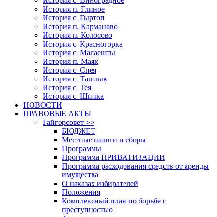
История с. Виноградное
История п. Глиное
История с. Гыртоп
История п. Карманово
История п. Колосово
История с. Красногорка
История с. Малаешты
История п. Маяк
История с. Спея
История с. Ташлык
История с. Тея
История с. Шипка
НОВОСТИ
ПРАВОВЫЕ АКТЫ
Райгорсовет >>
БЮДЖЕТ
Местные налоги и сборы
Программы
Программа ПРИВАТИЗАЦИИ
Программа расходования средств от аренды
имущества
О наказах избирателей
Положения
Комплексный план по борьбе с
преступностью