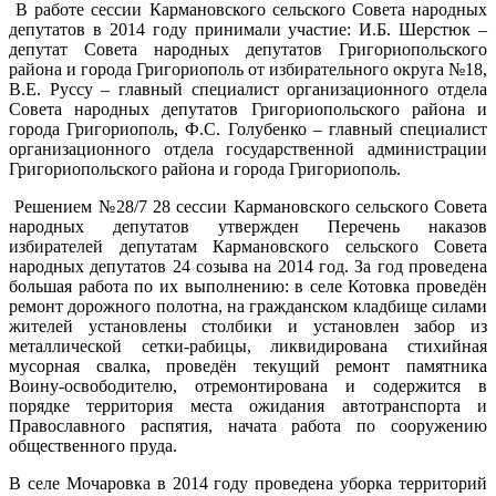
В работе сессии Кармановского сельского Совета народных
депутатов в 2014 году принимали участие: И.Б. Шерстюк –
депутат Совета народных депутатов Григориопольского
района и города Григориополь от избирательного округа №18,
В.Е. Руссу – главный специалист организационного отдела
Совета народных депутатов Григориопольского района и
города Григориополь, Ф.С. Голубенко – главный специалист
организационного отдела государственной администрации
Григориопольского района и города Григориополь.
Решением №28/7 28 сессии Кармановского сельского Совета
народных депутатов утвержден Перечень наказов
избирателей депутатам Кармановского сельского Совета
народных депутатов 24 созыва на 2014 год. За год проведена
большая работа по их выполнению: в селе Котовка проведён
ремонт дорожного полотна, на гражданском кладбище силами
жителей установлены столбики и установлен забор из
металлической сетки-рабицы, ликвидирована стихийная
мусорная свалка, проведён текущий ремонт памятника
Воину-освободителю, отремонтирована и содержится в
порядке территория места ожидания автотранспорта и
Православного распятия, начата работа по сооружению
общественного пруда.
В селе Мочаровка в 2014 году проведена уборка территорий