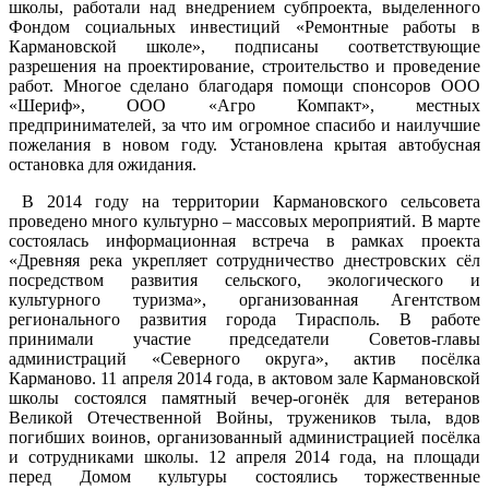
школы, работали над внедрением субпроекта, выделенного
Фондом социальных инвестиций «Ремонтные работы в
Кармановской школе», подписаны соответствующие
разрешения на проектирование, строительство и проведение
работ. Многое сделано благодаря помощи спонсоров ООО
«Шериф», ООО «Агро Компакт», местных
предпринимателей, за что им огромное спасибо и наилучшие
пожелания в новом году. Установлена крытая автобусная
остановка для ожидания.
В 2014 году на территории Кармановского сельсовета
проведено много культурно – массовых мероприятий. В марте
состоялась информационная встреча в рамках проекта
«Древняя река укрепляет сотрудничество днестровских сёл
посредством развития сельского, экологического и
культурного туризма», организованная Агентством
регионального развития города Тирасполь. В работе
принимали участие председатели Советов-главы
администраций «Северного округа», актив посёлка
Карманово. 11 апреля 2014 года, в актовом зале Кармановской
школы состоялся памятный вечер-огонёк для ветеранов
Великой Отечественной Войны, тружеников тыла, вдов
погибших воинов, организованный администрацией посёлка
и сотрудниками школы. 12 апреля 2014 года, на площади
перед Домом культуры состоялись торжественные