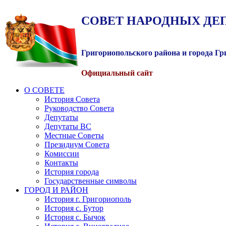
СОВЕТ
НАРОДНЫХ
ДЕ
Григориопольского района и города Г
Официальный сайт
О СОВЕТЕ
История Совета
Руководство Совета
Депутаты
Депутаты ВС
Местные Советы
Президиум Совета
Комиссии
Контакты
История города
Государственные символы
ГОРОД И РАЙОН
История г. Григориополь
История с. Бутор
История с. Бычок