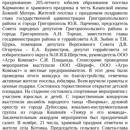
празднованию 205-летнего юбилея образования поселка
Карманово и храмового праздника в честь Казанской иконы
Божией Матери. Жителей посёлка с праздником поздравили
глава государственной администрации Григориопольского
района и города Григориополь Ю.В. Ларченко, председатель
Совета народных депутатов Григориопольского района и
города Григориополь А.Н. Торпан, заместители главы
госадминистрации района и горрайсовета А.В. Зыбин и Т.И.
Цурка, помощник депутата Верпховного Совета Д.В.
Огирчука – Е.А. Бурмистров, депутат горрайсовета от
избирательного округа №18 И.Б.Шерстюк, руководитель ООО
«Агро Компакт» С.И. Плацында. Спонсорами проведения
мероприятия выступили ООО «Шериф», ООО «Агро
Компакт» и местные предприниматели. В этот день были
проведены итоги конкурса по благоустройству, отмечены
активные жители поселка, юбиляры. Всем вручили грамоты и
ценные подарки. Состоялось торжественное открытие детской
площадки. На стадионе состоялись спортивные мероприятия с
участием взрослых и детей. С торжественным концертом
выступили ансамбль народного танца «Виорика», духовой
оркестр из города Дубоссары, вокально-инструментальная
группа из города Кишинёв «Тимур и его команда».
Заключительным аккордом мероприятия был праздничный
салют. В ноябре, 21 числа, храмовый праздник отметили и
жители села Котовка. Председатель сельского Совета-глава