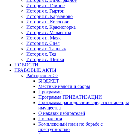
История с. Виноградное
История п. Глиное
История с. Гыртоп
История п. Карманово
История п. Колосово
История с. Красногорка
История с. Малаешты
История п. Маяк
История с. Спея
История с. Ташлык
История с. Тея
История с. Шипка
НОВОСТИ
ПРАВОВЫЕ АКТЫ
Райгорсовет >>
БЮДЖЕТ
Местные налоги и сборы
Программы
Программа ПРИВАТИЗАЦИИ
Программа расходования средств от аренды
имущества
О наказах избирателей
Положения
Комплексный план по борьбе с
преступностью