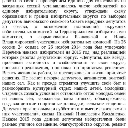
работы. В связи с проведением Единого дня голосования на
заседаниях сессий устанавливалось число избирателей по
единому избирательному округу, утверждали схему
образования и границ избирательных округов по выборам
депутатов Бычковского сельского Совета народных депутатов
25 созыва, о возложении полномочий окружных
избирательных комиссий на Территориальную избирательную
комиссию, о формировании Бычковской и Ново-
Владимировской участковых избирательных комиссий. На 26
сессии 24 созыва от 26 ноября 2014 года был утверждён
Перечень наказов избирателей на 2015 год, над реализацией
которых работал депутатский корпус. «Депутаты, как всегда,
проявляли активность и озабоченность за свои округа,
вносили предложения, поправки по принятым решениям.
Велась активная работа, и претворялись в жизнь принятые
решения. Не гаснет искорка депутатов, активистов, жителей
наших сел. Как и прежде стремятся улучшить свой быт и
разнообразить культурный отдых наших детей, молодёжи.
Старались создать условия и остановить отток молодых семей
из наших сёл, закладывая зоны отдыха, облагораживая,
создавая детские спортивные площадки, сельские стадионы.
Депутаты организовывали субботники и вместе с жителями в
них участвовали», сказал Николай Николаевич Касьяненко.
Наказы 2015 года данные депутатам избирателями были
разные: уличное освещение, благоустройство округов, ремонт