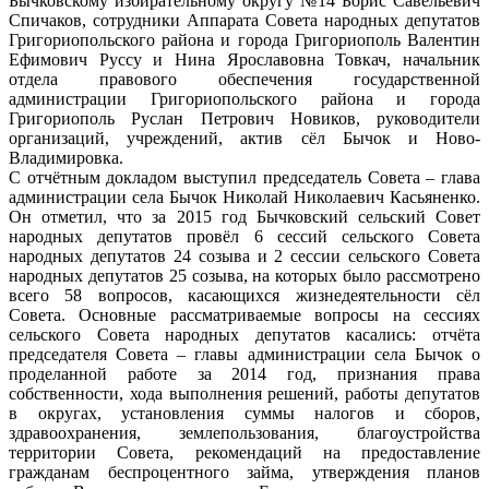
Бычковскому избирательному округу №14 Борис Савельевич
Спичаков, сотрудники Аппарата Совета народных депутатов
Григориопольского района и города Григориополь Валентин
Ефимович Руссу и Нина Ярославовна Товкач, начальник
отдела правового обеспечения государственной
администрации Григориопольского района и города
Григориополь Руслан Петрович Новиков, руководители
организаций, учреждений, актив сёл Бычок и Ново-
Владимировка.
С отчётным докладом выступил председатель Совета – глава
администрации села Бычок Николай Николаевич Касьяненко.
Он отметил, что за 2015 год Бычковский сельский Совет
народных депутатов провёл 6 сессий сельского Совета
народных депутатов 24 созыва и 2 сессии сельского Совета
народных депутатов 25 созыва, на которых было рассмотрено
всего 58 вопросов, касающихся жизнедеятельности сёл
Совета. Основные рассматриваемые вопросы на сессиях
сельского Совета народных депутатов касались: отчёта
председателя Совета – главы администрации села Бычок о
проделанной работе за 2014 год, признания права
собственности, хода выполнения решений, работы депутатов
в округах, установления суммы налогов и сборов,
здравоохранения, землепользования, благоустройства
территории Совета, рекомендаций на предоставление
гражданам беспроцентного займа, утверждения планов