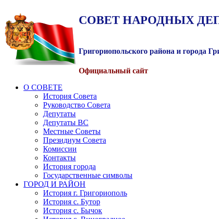
СОВЕТ
НАРОДНЫХ
ДЕ
Григориопольского района и города Г
Официальный сайт
О СОВЕТЕ
История Совета
Руководство Совета
Депутаты
Депутаты ВС
Местные Советы
Президиум Совета
Комиссии
Контакты
История города
Государственные символы
ГОРОД И РАЙОН
История г. Григориополь
История с. Бутор
История с. Бычок