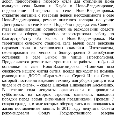
дорог, приобретение газового котла для отопления Дома
культуры села Бычок и Клуба в Ново-Владимировке,
подключение Интернета в селе Ново-Владимировка,
открытие магазина с товарами первой необходимости в селе
Ново-Владимировка, ремонт шахтного колодца по улице
Днестровская в селе Бычок. Подробно председатель Совета –
глава администрации остановился на расходовании средств
налогов и сборов, подробно охарактеризовал работу по
благоустройству сёл Бычок и Ново-Владимировка. На
территории сельского стадиона села Бычок была заложена
парковая зона и установлены скамейки. Изготовлены,
смонтированы на местах и благоустроены 3 автобусные
остановки в селе Бычок по улице Тираспольская.
Продолжаются ремонтные строительные работы автобусной
остановки в селе Ново-Владимировка. «Понимая всю
сложность нашего жития бытия, всегда приходит на помощь
руководитель ДООО «Гарант-Агро» Сергей Ильич Семин,
который постоянно выделяет технику для уборки улиц, в том
числе и от снега», – сказал Николай Николаевич Касьяненко.
В течение года депутаты организовали и проводили
субботники, на которых строили, озеленяли, наводили
порядки перед всеми значимыми праздниками. Провели 7
сходов граждан, в ходе которых обсуждались и воплощались в
жизнь поставленные задачи. В 2015 году депутаты Совета
рекомендовали Фонду Государственного резерва