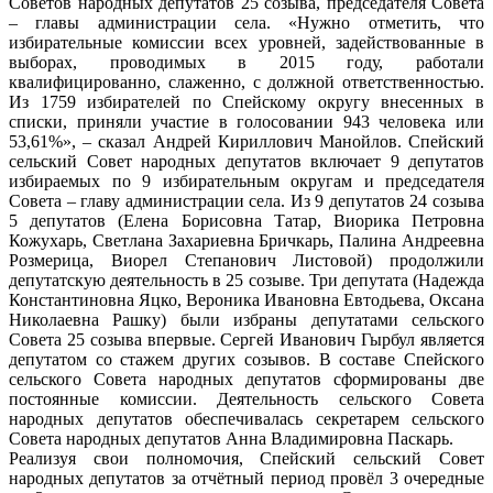
Советов народных депутатов 25 созыва, председателя Совета
– главы администрации села. «Нужно отметить, что
избирательные комиссии всех уровней, задействованные в
выборах, проводимых в 2015 году, работали
квалифицированно, слаженно, с должной ответственностью.
Из 1759 избирателей по Спейскому округу внесенных в
списки, приняли участие в голосовании 943 человека или
53,61%», – сказал Андрей Кириллович Манойлов. Спейский
сельский Совет народных депутатов включает 9 депутатов
избираемых по 9 избирательным округам и председателя
Совета – главу администрации села. Из 9 депутатов 24 созыва
5 депутатов (Елена Борисовна Татар, Виорика Петровна
Кожухарь, Светлана Захариевна Бричкарь, Палина Андреевна
Розмерица, Виорел Степанович Листовой) продолжили
депутатскую деятельность в 25 созыве. Три депутата (Надежда
Константиновна Яцко, Вероника Ивановна Евтодьева, Оксана
Николаевна Рашку) были избраны депутатами сельского
Совета 25 созыва впервые. Сергей Иванович Гырбул является
депутатом со стажем других созывов. В составе Спейского
сельского Совета народных депутатов сформированы две
постоянные комиссии. Деятельность сельского Совета
народных депутатов обеспечивалась секретарем сельского
Совета народных депутатов Анна Владимировна Паскарь.
Реализуя свои полномочия, Спейский сельский Совет
народных депутатов за отчётный период провёл 3 очередные