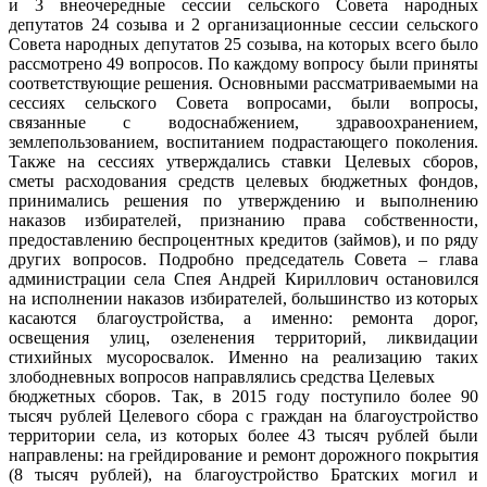
и 3 внеочередные сессии сельского Совета народных
депутатов 24 созыва и 2 организационные сессии сельского
Совета народных депутатов 25 созыва, на которых всего было
рассмотрено 49 вопросов. По каждому вопросу были приняты
соответствующие решения. Основными рассматриваемыми на
сессиях сельского Совета вопросами, были вопросы,
связанные с водоснабжением, здравоохранением,
землепользованием, воспитанием подрастающего поколения.
Также на сессиях утверждались ставки Целевых сборов,
сметы расходования средств целевых бюджетных фондов,
принимались решения по утверждению и выполнению
наказов избирателей, признанию права собственности,
предоставлению беспроцентных кредитов (займов), и по ряду
других вопросов. Подробно председатель Совета – глава
администрации села Спея Андрей Кириллович остановился
на исполнении наказов избирателей, большинство из которых
касаются благоустройства, а именно: ремонта дорог,
освещения улиц, озеленения территорий, ликвидации
стихийных мусоросвалок. Именно на реализацию таких
злободневных вопросов направлялись средства Целевых
бюджетных сборов. Так, в 2015 году поступило более 90
тысяч рублей Целевого сбора с граждан на благоустройство
территории села, из которых более 43 тысяч рублей были
направлены: на грейдирование и ремонт дорожного покрытия
(8 тысяч рублей), на благоустройство Братских могил и