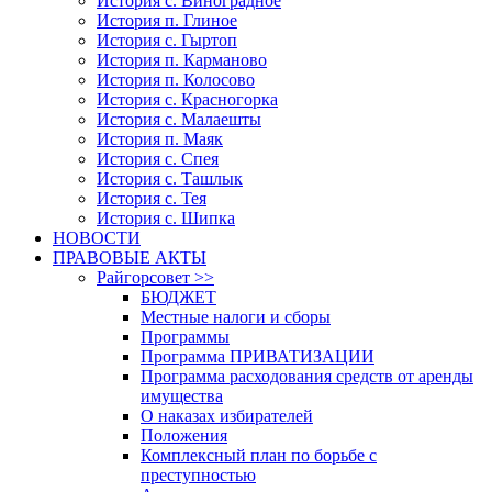
История с. Виноградное
История п. Глиное
История с. Гыртоп
История п. Карманово
История п. Колосово
История с. Красногорка
История с. Малаешты
История п. Маяк
История с. Спея
История с. Ташлык
История с. Тея
История с. Шипка
НОВОСТИ
ПРАВОВЫЕ АКТЫ
Райгорсовет >>
БЮДЖЕТ
Местные налоги и сборы
Программы
Программа ПРИВАТИЗАЦИИ
Программа расходования средств от аренды
имущества
О наказах избирателей
Положения
Комплексный план по борьбе с
преступностью