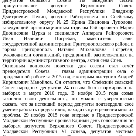
депутатов сельского Совета. На заседании сессии
присутствовали: депутат Верховного Совета
Приднестровской Молдавской Республики Владимир
Дмитриевич Пелин, депутат Райгорсовета по Спейскому
избирательному округу №25 Ирина Ивановна Луполова,
заведующий организационным отделом Райгорсовета Мария
Дионисовна Цурка и специалист Аппарата Райгорсовета
Иван Иванович Погребан, заместитель главы
государственной администрации Григориопольского района и
города Григориополь Наталья Михайловна Погребан,
руководители организаций, предприятий, расположенных на
территории административного центра, актив села Спея.
Основным вопросом повестки дня сессии стал отчёт
председателя Совета – главы администрации села о
проделанной работе за 2015 год, с которым выступил Андрей
Кириллович Манойлов. Он отметил, что Спейский сельский
Совет народных депутатов 24 созыва был сформирован на
выборах в марте 2010 года. В ноябре 2015 года созыв
закончил свою деятельность, но можно с уверенностью
сказать, что за истекший период депутаты подтвердили своё
умение работать продуктивно, находить пути решения многих
проблем. 29 ноября 2015 года впервые в Приднестровской
Молдавской Республике прошёл Единый день голосования по
выборам депутатов Верховного Совета Приднестровской
Молдавской Республики VI созыва, депутатов местных