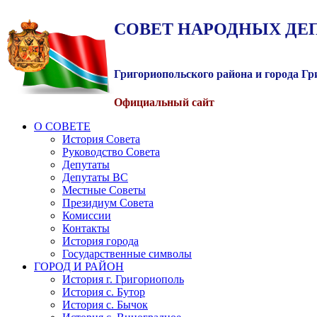
СОВЕТ
НАРОДНЫХ
ДЕ
Григориопольского района и города Г
Официальный сайт
О СОВЕТЕ
История Совета
Руководство Совета
Депутаты
Депутаты ВС
Местные Советы
Президиум Совета
Комиссии
Контакты
История города
Государственные символы
ГОРОД И РАЙОН
История г. Григориополь
История с. Бутор
История с. Бычок