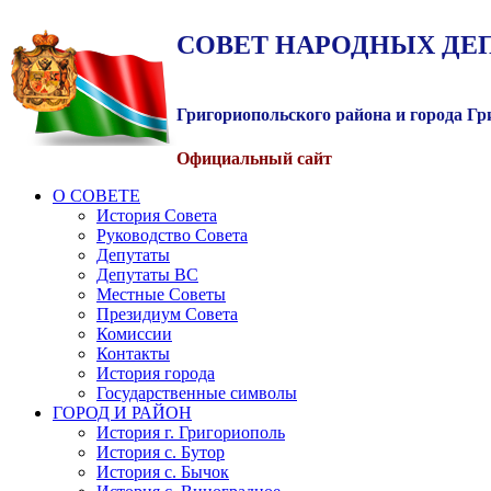
СОВЕТ
НАРОДНЫХ
ДЕ
Григориопольского района и города Г
Официальный сайт
О СОВЕТЕ
История Совета
Руководство Совета
Депутаты
Депутаты ВС
Местные Советы
Президиум Совета
Комиссии
Контакты
История города
Государственные символы
ГОРОД И РАЙОН
История г. Григориополь
История с. Бутор
История с. Бычок