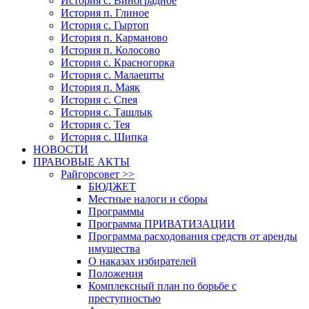
История с. Виноградное
История п. Глиное
История с. Гыртоп
История п. Карманово
История п. Колосово
История с. Красногорка
История с. Малаешты
История п. Маяк
История с. Спея
История с. Ташлык
История с. Тея
История с. Шипка
НОВОСТИ
ПРАВОВЫЕ АКТЫ
Райгорсовет >>
БЮДЖЕТ
Местные налоги и сборы
Программы
Программа ПРИВАТИЗАЦИИ
Программа расходования средств от аренды
имущества
О наказах избирателей
Положения
Комплексный план по борьбе с
преступностью