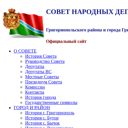
СОВЕТ
НАРОДНЫХ
ДЕ
Григориопольского района и города Г
Официальный сайт
О СОВЕТЕ
История Совета
Руководство Совета
Депутаты
Депутаты ВС
Местные Советы
Президиум Совета
Комиссии
Контакты
История города
Государственные символы
ГОРОД И РАЙОН
История г. Григориополь
История с. Бутор
История с. Бычок