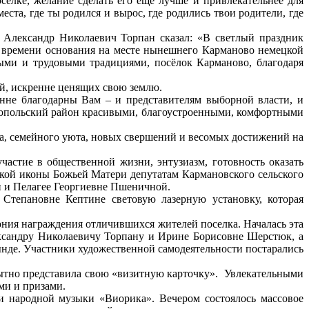
осёлке, желание сделать его ещё лучше и привлекательнее для
ста, где ты родился и вырос, где родились твои родители, где
 Александр Николаевич Торпан сказал: «В светлый праздник
 времени основания на месте нынешнего Карманово немецкой
ыми и трудовыми традициями, посёлок Карманово, благодаря
ей, искренне ценящих свою землю.
енне благодарны Вам – и представителям выборной власти, и
ориопольский район красивыми, благоустроенными, комфортными
ка, семейного уюта, новых свершений и весомых достижений на
астие в общественной жизни, энтузиазм, готовность оказать
ской иконы Божьей Матери депутатам Кармановского сельского
 и Пелагее Георгиевне Пшеничной.
Степановне Кептине световую лазерную установку, которая
ния награждения отличившихся жителей поселка. Началась эта
ксандру Николаевичу Торпану и Ирине Борисовне Шерстюк, а
нде. Участники художественной самодеятельности постарались
бытно представила свою «визитную карточку». Увлекательными
ми и призами.
и народной музыки «Виорика». Вечером состоялось массовое