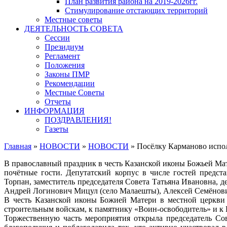
План развития района на 2019-2026гг.
Стимулирование отстающих территорий
Местные советы
ДЕЯТЕЛЬНОСТЬ СОВЕТА
Сессии
Президиум
Регламент
Положения
Законы ПМР
Рекомендации
Местные Советы
Отчеты
ИНФОРМАЦИЯ
ПОЗДРАВЛЕНИЯ!
Газеты
Главная
»
НОВОСТИ
»
НОВОСТИ
»
Посёлку Карманово испол
В православный праздник в честь Казанской иконы Божьей Мат
почётные гости. Депутатский корпус в числе гостей предст
Торпан, заместитель председателя Совета Татьяна Ивановна,
Андрей Логинович Мицул (село Малаешты), Алексей Семёнович
В честь Казанской иконы Божией Матери в местной церкви 
строительным войскам, к памятнику «Воин-освободитель» и к 
Торжественную часть мероприятия открыла председатель Со