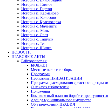
История с. Виноградное
История п. Глиное
История с. Гыртоп
История п. Карманово
История п. Колосово
История с. Красногорка
История с. Малаешты
История п. Маяк
История с. Спея
История с. Ташлык
История с. Тея
История с. Шипка
НОВОСТИ
ПРАВОВЫЕ АКТЫ
Райгорсовет >>
БЮДЖЕТ
Местные налоги и сборы
Программы
Программа ПРИВАТИЗАЦИИ
Программа расходования средств от аренды 
О наказах избирателей
Положения
Комплексный план по борьбе с преступность
Аренда муниципального имущества
Об утверждении ПРАВИЛ