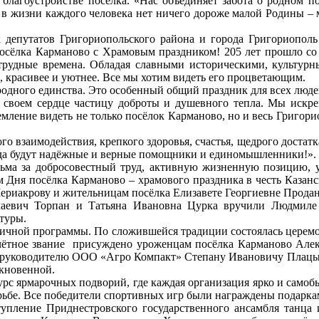
 благоустройстве посёлка. «Нас объединяет забота о родном п
в жизни каждого человека нет ничего дороже малой Родины – ме
 депутатов Григориопольского района и города Григориополь
осёлка Карманово с Храмовым праздником! 205 лет прошло со
 трудные времена. Обладая славными историческими, культурн
, красивее и уютнее. Все мы хотим видеть его процветающим.
ародного единства. Это особенный общий праздник для всех люд
в своем сердце частицу доброты и душевного тепла. Мы искр
ремление видеть не только посёлок Карманово, но и весь Григ
о взаимодействия, крепкого здоровья, счастья, щедрого достат
егда будут надёжные и верные помощники и единомышленники!».
ма за добросовестный труд, активную жизненную позицию, уч
м Дня посёлка Карманово – храмового праздника в честь Казан
ериакрову и жительницам посёлка Елизавете Георгиевне Продан
лаевич Торпан и Татьяна Ивановна Цурка вручили Людмиле 
туры.
ничной программы. По сложившейся традиции состоялась церемо
очётное звание присуждено уроженцам посёлка Карманово Але
 – руководителю ООО «Агро Компакт» Степану Ивановичу Плацы
икновенной.
урс ярмарочных подворий, где каждая организация ярко и само
орьбе. Все победители спортивных игр были награждены подарка
тупление Приднестровского государственного ансамбля танца 