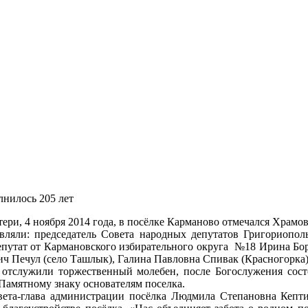
нилось 205 лет
ери, 4 ноября 2014 года, в посёлке Карманово отмечался Храм
авляли: председатель Совета народных депутатов Григориопо
 депутат от Кармановского избирательного округа №18 Ирина Б
 Печул (село Ташлык), Галина Павловна Спивак (Красногорка)
отслужили торжественный молебен, после Богослужения сост
Памятному знаку основателям поселка.
вета-глава администрации посёлка Людмила Степановна Кептин