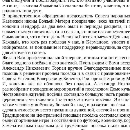
благополучия и поблагодарила тех, кто активно участвовал в
жизни», – сказала Людмила Степановна Кептине, отметив, что 
родились твои дети.
В приветственном обращении председатель Совета народных
Казанской иконы Божьей Матери поздравляю всех жителей п
колонии Нейдорф. За два века были и периоды расцвета, и
совместным усилиям власти и сельчан, становится современнее
Символично, что в этот день Великая Россия отмечает День н
Каждый, кто хоть раз побывал у нас, в Карманово, уносит 
избирателям, за понимание и поддержку, неравнодушие, за ст
для жителей и гостей.
Желаю Вам профессиональной энергии, инициативности, тесног
благо родного посёлка и его жителей. Пусть рядом с Вами вс
Александр Николаевич Торпан вручил Благодарственные пись
помощь в решении проблем посёлка и в связи с празднование
Совета Евгению Валерьевичу Биленко, Григорию Петровичу М
И, конечно же, не обошлось без подарка. Александр Нико
разнообразит проведение мероприятий в посёлковом Доме куль
Чествование жителей посёлка составило большую часть празд
церемония с чествования Почётных жителей посёлка. Это п
также человеку, внёсшему большой вклад в развитие посёлка
сделать атмосферу всего праздника душевной, светлой и прон
Традиционно на центральной площади посёлка состоялся конк
были спортивные игры и состязания по футболу, волейболу, б
Замечательным подарком для тружеников поселка стало выс