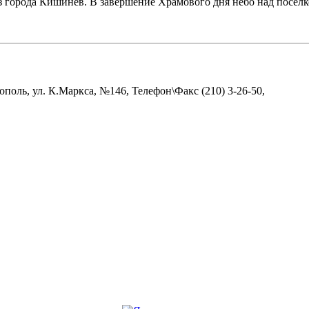
из города Кишинев. В завершение Храмового дня небо над посёл
поль, ул. К.Маркса, №146, Телефон\Факс (210) 3-26-50,