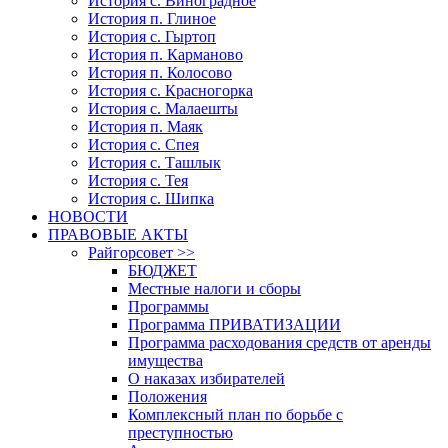
История с. Виноградное
История п. Глиное
История с. Гыртоп
История п. Карманово
История п. Колосово
История с. Красногорка
История с. Малаешты
История п. Маяк
История с. Спея
История с. Ташлык
История с. Тея
История с. Шипка
НОВОСТИ
ПРАВОВЫЕ АКТЫ
Райгорсовет >>
БЮДЖЕТ
Местные налоги и сборы
Программы
Программа ПРИВАТИЗАЦИИ
Программа расходования средств от аренды
имущества
О наказах избирателей
Положения
Комплексный план по борьбе с
преступностью