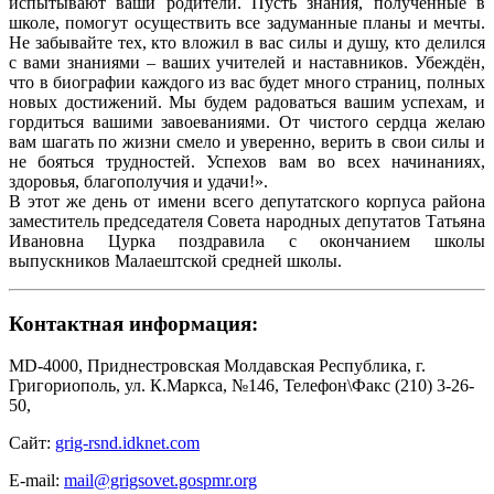
испытывают ваши родители. Пусть знания, полученные в
школе, помогут осуществить все задуманные планы и мечты.
Не забывайте тех, кто вложил в вас силы и душу, кто делился
с вами знаниями – ваших учителей и наставников. Убеждён,
что в биографии каждого из вас будет много страниц, полных
новых достижений. Мы будем радоваться вашим успехам, и
гордиться вашими завоеваниями. От чистого сердца желаю
вам шагать по жизни смело и уверенно, верить в свои силы и
не бояться трудностей. Успехов вам во всех начинаниях,
здоровья, благополучия и удачи!».
В этот же день от имени всего депутатского корпуса района
заместитель председателя Совета народных депутатов Татьяна
Ивановна Цурка поздравила с окончанием школы
выпускников Малаештской средней школы.
Контактная информация:
MD-4000, Приднестровская Молдавская Республика, г.
Григориополь, ул. К.Маркса, №146, Телефон\Факс (210) 3-26-
50,
Сайт:
grig-rsnd.idknet.com
E-mail:
mail@grigsovet.gospmr.org