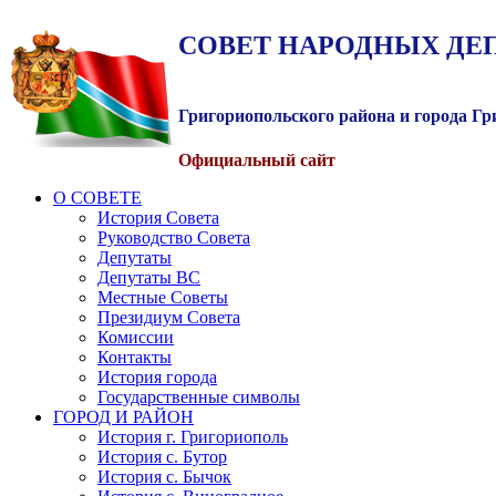
СОВЕТ
НАРОДНЫХ
ДЕ
Григориопольского района и города Г
Официальный сайт
О СОВЕТЕ
История Совета
Руководство Совета
Депутаты
Депутаты ВС
Местные Советы
Президиум Совета
Комиссии
Контакты
История города
Государственные символы
ГОРОД И РАЙОН
История г. Григориополь
История с. Бутор
История с. Бычок