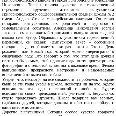
Григориопольского района и города Григориополь Александр
Николаевич Торпан принял участие в торжественной
церемонии вручения аттестатов выпускникам
Григориопольского общеобразовательной средней школы №2
имени Андрея Стоева с лицейскими классами. Он тепло
поздравил выпускников, их родителей и педагогов с
замечательным событием. Александр Николаевич Торпан
также не смог оставить без внимания выпускников средней
школы села Бутор. Обращаясь к участникам торжественной
церемонии, он сказал: «Выпускной вечер – особенный
праздник, ведь он бывает только раз в жизни. Это не День
рождения или Новый год, который можно «переиграть» в
следующем году. Это говорит о том, что этот день должен
стать незабываемым, чтобы долгие годы потом просматривать
фотографии и с теплотой вспоминать школьное время. Желаю
выпускникам прекрасного настроения и незабываемых
впечатлений от выпускного бала.
Уверен, что, несмотря на все сложности и проблемы, которые
были за эти годы учёбы в школе, несмотря ни на что, будете
вспоминать эти годы с теплотой и любовью. Будете
вспоминать своих преподавателей, учителей и, безусловно,
будете продолжать дружить. Школа подарила вам верных,
надёжных друзей, которые должны и обязательно пойдут с
вами вместе по жизни.
Дорогие выпускники! Сегодня особое чувство гордости