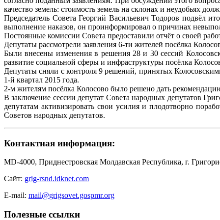
согласно поданным заявлениям. При обсуждении этого вопроса
качество земель: стоимость земель на склонах и неудобьях дол
Председатель Совета Георгий Васильевич Тодоров подвёл ито
выполнение наказов, он проинформировал о причинах невыпол
Постоянные комиссии Совета предоставили отчёт о своей работ
Депутаты рассмотрели заявления 6-ти жителей посёлка Колосо
Были внесены изменения в решения 28 и 30 сессий Колосовск
развитие социальной сферы и инфраструктуры посёлка Колосо
Депутаты сняли с контроля 9 решений, принятых Колосовским
1-й квартал 2015 года.
2-м жителям посёлка Колосово было решено дать рекомендацию
В заключение сессии депутат Совета народных депутатов Гри
депутатам активизировать свои усилия и плодотворно порабо
Советов народных депутатов.
Контактная информация:
MD-4000, Приднестровская Молдавская Республика, г. Григорио
Сайт:
grig-rsnd.idknet.com
E-mail:
mail@grigsovet.gospmr.org
Полезные ссылки