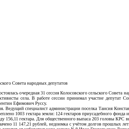
ского Совета народных депутатов
остоялась очередная 31 сессия Колосовского сельского Совета н
активисты села. В работе сессии принимал участие депутат Со
лентин Ефимович Руссу.
дня. Ведущий специалист администрации поселка Таисия Конста
еплено 1003 гектара земли: 124 гектаров приусадебного фонда и
нду 156,11 гектара. Для общественного выпаса 203 головы КРС в
плачено 11 147,21 рублей, недоимка с учётом долгов прошлых лет