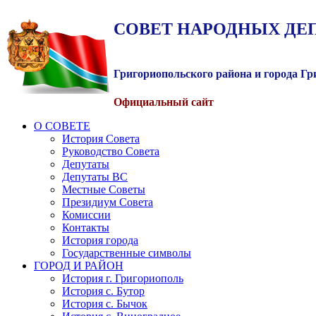
СОВЕТ
НАРОДНЫХ
ДЕ
Григориопольского района и города Г
Официальный сайт
О СОВЕТЕ
История Совета
Руководство Совета
Депутаты
Депутаты ВС
Местные Советы
Президиум Совета
Комиссии
Контакты
История города
Государственные символы
ГОРОД И РАЙОН
История г. Григориополь
История с. Бутор
История с. Бычок