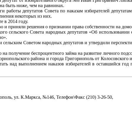
 депутат от избирательного округа №8 Иван Григорьевич Липка
жна быть ниже, чем на равнинах.
ги работы депутатов Совета по наказам избирателей депутатам 
нения некоторых из них.
е в 2014 году.
во и приняли решения о признании права собственности на домо
ого сельского Совета народных депутатов «Об использовании с
во».
и сельским Советом народных депутатов и утвердили перспектив
 на получение беспроцентного займа на развитие личного подсо
гориопольского района и города Григориополь от Колосовского
тать над выполнением наказов избирателей в оставшийся год 
поль, ул. К.Маркса, №146, Телефон\Факс (210) 3-26-50,