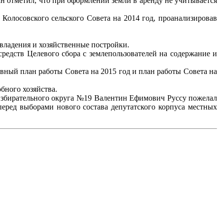
н отметил, что при оформлении земли в аренду не учитывается
Колосовского сельского Совета на 2014 год, проанализировав
владения и хозяйственные постройки.
редств Целевого сбора с землепользователей на содержание и
ный план работы Совета на 2015 год и план работы Совета на
бного хозяйства.
 избирательного округа №19 Валентин Ефимович Руссу пожелал
перед выборами нового состава депутатского корпуса местных