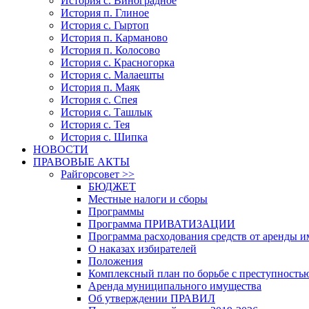
История с. Виноградное
История п. Глиное
История с. Гыртоп
История п. Карманово
История п. Колосово
История с. Красногорка
История с. Малаешты
История п. Маяк
История с. Спея
История с. Ташлык
История с. Тея
История с. Шипка
НОВОСТИ
ПРАВОВЫЕ АКТЫ
Райгорсовет >>
БЮДЖЕТ
Местные налоги и сборы
Программы
Программа ПРИВАТИЗАЦИИ
Программа расходования средств от аренды 
О наказах избирателей
Положения
Комплексный план по борьбе с преступность
Аренда муниципального имущества
Об утверждении ПРАВИЛ