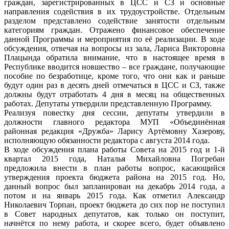
граждан, зарегистрированных в ЦСС и СЗ и основные
направления содействия в их трудоустройстве. Отдельным
разделом представлено содействие занятости отдельным
категориям граждан. Отражено финансовое обеспечение
данной Программы и мероприятия по её реализации. В ходе
обсуждения, отвечая на вопросы из зала, Лариса Викторовна
Плацында обратила внимание, что в настоящее время в
Республике вводится новшество – все граждане, получающие
пособие по безработице, кроме того, что они как и раньше
будут один раз в десять дней отмечаться в ЦСС и СЗ, также
должны будут отработать 4 дня в месяц на общественных
работах. Депутаты утвердили представленную Программу.
Реализуя повестку дня сессии, депутаты утвердили в
должности главного редактора МУП «Объединённая
районная редакция «Дружба» Ларису Артёмовну Хазерову,
исполняющую обязанности редактора с августа 2014 года.
В ходе обсуждения плана работы Совета на 2015 год и 1-й
квартал 2015 года, Наталья Михайловна Погребан
предложила внести в план работы вопрос, касающийся
утверждения проекта бюджета района на 2015 год. Но,
данный вопрос был запланирован на декабрь 2014 года, а
потом и на январь 2015 года. Как отметил Александр
Николаевич Торпан, проект бюджета до сих пор не поступил
в Совет народных депутатов, как только он поступит,
начнётся по нему работа, и скорее всего, будет объявлено