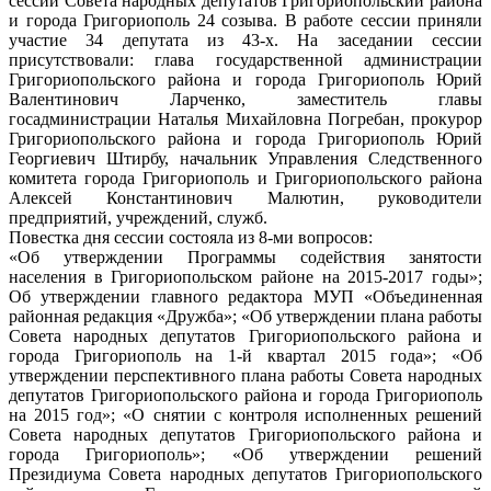
сессии Совета народных депутатов Григориопольский района
и города Григориополь 24 созыва. В работе сессии приняли
участие 34 депутата из 43-х. На заседании сессии
присутствовали: глава государственной администрации
Григориопольского района и города Григориополь Юрий
Валентинович Ларченко, заместитель главы
госадминистрации Наталья Михайловна Погребан, прокурор
Григориопольского района и города Григориополь Юрий
Георгиевич Штирбу, начальник Управления Следственного
комитета города Григориополь и Григориопольского района
Алексей Константинович Малютин, руководители
предприятий, учреждений, служб.
Повестка дня сессии состояла из 8-ми вопросов:
«Об утверждении Программы содействия занятости
населения в Григориопольском районе на 2015-2017 годы»;
Об утверждении главного редактора МУП «Объединенная
районная редакция «Дружба»; «Об утверждении плана работы
Совета народных депутатов Григориопольского района и
города Григориополь на 1-й квартал 2015 года»; «Об
утверждении перспективного плана работы Совета народных
депутатов Григориопольского района и города Григориополь
на 2015 год»; «О снятии с контроля исполненных решений
Совета народных депутатов Григориопольского района и
города Григориополь»; «Об утверждении решений
Президиума Совета народных депутатов Григориопольского