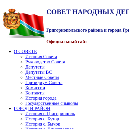
СОВЕТ
НАРОДНЫХ
ДЕ
Григориопольского района и города Г
Официальный сайт
О СОВЕТЕ
История Совета
Руководство Совета
Депутаты
Депутаты ВС
Местные Советы
Президиум Совета
Комиссии
Контакты
История города
Государственные символы
ГОРОД И РАЙОН
История г. Григориополь
История с. Бутор
История с. Бычок