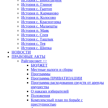
История с. Виноградное
История п. Глиное
История с. Гыртоп
История п. Карманово
История п. Колосово
История с. Красногорка
История с. Малаешты
История п. Маяк
История с. Спея
История с. Ташлык
История с. Тея
История с. Шипка
НОВОСТИ
ПРАВОВЫЕ АКТЫ
Райгорсовет >>
БЮДЖЕТ
Местные налоги и сборы
Программы
Программа ПРИВАТИЗАЦИИ
Программа расходования средств от аренды
имущества
О наказах избирателей
Положения
Комплексный план по борьбе с
преступностью