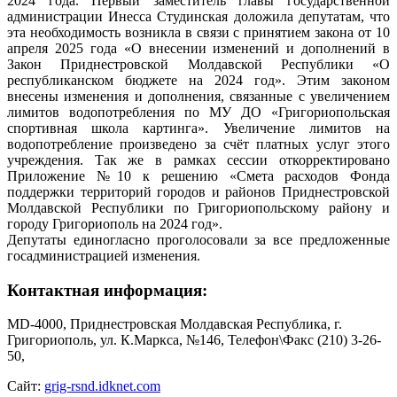
2024 года. Первый заместитель главы государственной
администрации Инесса Студинская доложила депутатам, что
эта необходимость возникла в связи с принятием закона от 10
апреля 2025 года «О внесении изменений и дополнений в
Закон Приднестровской Молдавской Республики «О
республиканском бюджете на 2024 год». Этим законом
внесены изменения и дополнения, связанные с увеличением
лимитов водопотребления по МУ ДО «Григориопольская
спортивная школа картинга». Увеличение лимитов на
водопотребление произведено за счёт платных услуг этого
учреждения. Так же в рамках сессии откорректировано
Приложение №10 к решению «Смета расходов Фонда
поддержки территорий городов и районов Приднестровской
Молдавской Республики по Григориопольскому району и
городу Григориополь на 2024 год».
Депутаты единогласно проголосовали за все предложенные
госадминистрацией изменения.
Контактная информация:
MD-4000, Приднестровская Молдавская Республика, г.
Григориополь, ул. К.Маркса, №146, Телефон\Факс (210) 3-26-
50,
Сайт:
grig-rsnd.idknet.com