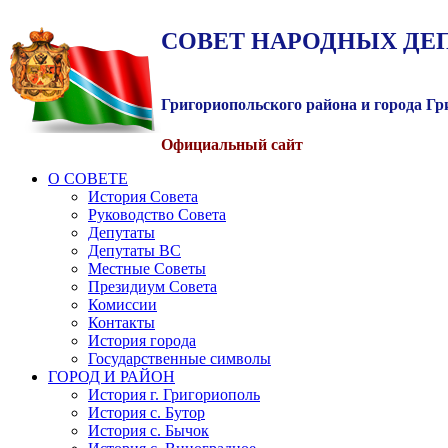
СОВЕТ
НАРОДНЫХ
ДЕ
Григориопольского района и города Г
Официальный сайт
О СОВЕТЕ
История Совета
Руководство Совета
Депутаты
Депутаты ВС
Местные Советы
Президиум Совета
Комиссии
Контакты
История города
Государственные символы
ГОРОД И РАЙОН
История г. Григориополь
История с. Бутор
История с. Бычок