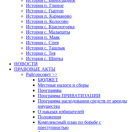
История с. Виноградное
История п. Глиное
История с. Гыртоп
История п. Карманово
История п. Колосово
История с. Красногорка
История с. Малаешты
История п. Маяк
История с. Спея
История с. Ташлык
История с. Тея
История с. Шипка
НОВОСТИ
ПРАВОВЫЕ АКТЫ
Райгорсовет >>
БЮДЖЕТ
Местные налоги и сборы
Программы
Программа ПРИВАТИЗАЦИИ
Программа расходования средств от аренды
имущества
О наказах избирателей
Положения
Комплексный план по борьбе с
преступностью