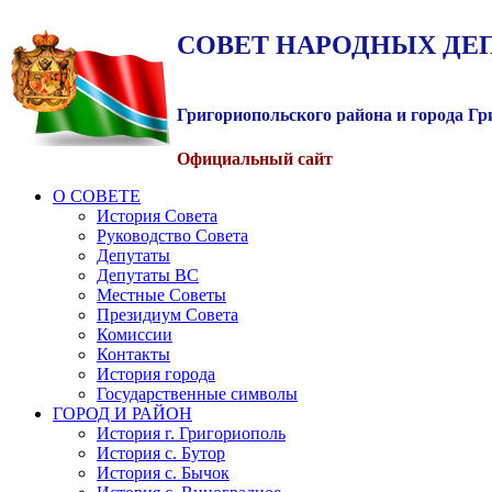
СОВЕТ
НАРОДНЫХ
ДЕ
Григориопольского района и города Г
Официальный сайт
О СОВЕТЕ
История Совета
Руководство Совета
Депутаты
Депутаты ВС
Местные Советы
Президиум Совета
Комиссии
Контакты
История города
Государственные символы
ГОРОД И РАЙОН
История г. Григориополь
История с. Бутор
История с. Бычок