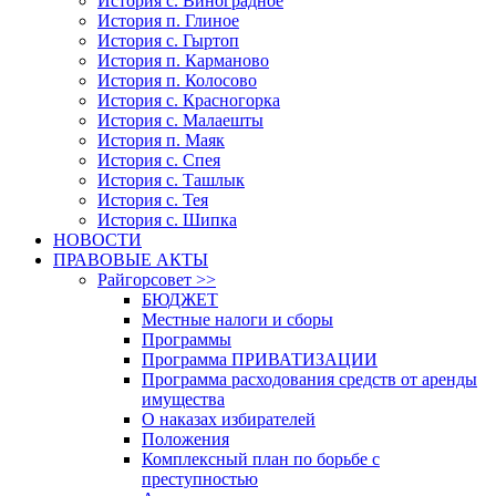
История с. Виноградное
История п. Глиное
История с. Гыртоп
История п. Карманово
История п. Колосово
История с. Красногорка
История с. Малаешты
История п. Маяк
История с. Спея
История с. Ташлык
История с. Тея
История с. Шипка
НОВОСТИ
ПРАВОВЫЕ АКТЫ
Райгорсовет >>
БЮДЖЕТ
Местные налоги и сборы
Программы
Программа ПРИВАТИЗАЦИИ
Программа расходования средств от аренды
имущества
О наказах избирателей
Положения
Комплексный план по борьбе с
преступностью