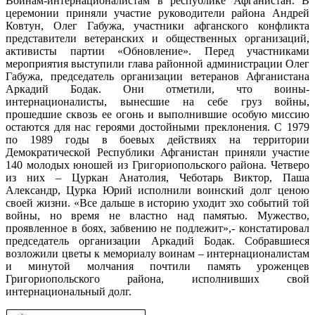
Воинам-интернационалистам в республике Афганистан. В
церемонии приняли участие руководители района Андрей
Ковтун, Олег Габужа, участники афганского конфликта
представители ветеранских и общественных организаций,
активисты партии «Обновление». Перед участниками
мероприятия выступили глава районной администрации Олег
Габужа, председатель организации ветеранов Афганистана
Аркадий Бодак. Они отметили, что воины-
интернационалисты, вынесшие на себе груз войны,
прошедшие сквозь ее огонь и выполнившие особую миссию
остаются для нас героями достойными преклонения. С 1979
по 1989 годы в боевых действиях на территории
Демократической Республики Афганистан приняли участие
140 молодых юношей из Григориопольского района. Четверо
из них – Цуркан Анатолия, Чеботарь Виктор, Паша
Александр, Цурка Юрий исполнили воинский долг ценою
своей жизни. «Все дальше в историю уходит эхо событий той
войны, но время не властно над памятью. Мужество,
проявленное в боях, забвению не подлежит»,- констатировал
председатель организации Аркадий Бодак. Собравшиеся
возложили цветы к мемориалу воинам – интернационалистам
и минутой молчания почтили память уроженцев
Григориопольского района, исполнивших свой
интернациональный долг.