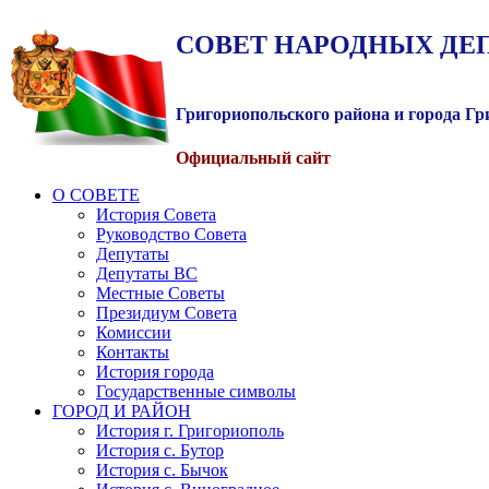
СОВЕТ
НАРОДНЫХ
ДЕ
Григориопольского района и города Г
Официальный сайт
О СОВЕТЕ
История Совета
Руководство Совета
Депутаты
Депутаты ВС
Местные Советы
Президиум Совета
Комиссии
Контакты
История города
Государственные символы
ГОРОД И РАЙОН
История г. Григориополь
История с. Бутор
История с. Бычок