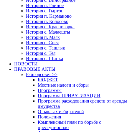
История с. Виноградное
История п. Глиное
История с. Гыртоп
История п. Карманово
История п. Колосово
История с. Красногорка
История с. Малаешты
История п. Маяк
История с. Спея
История с. Ташлык
История с. Тея
История с. Шипка
НОВОСТИ
ПРАВОВЫЕ АКТЫ
Райгорсовет >>
БЮДЖЕТ
Местные налоги и сборы
Программы
Программа ПРИВАТИЗАЦИИ
Программа расходования средств от аренды
имущества
О наказах избирателей
Положения
Комплексный план по борьбе с
преступностью