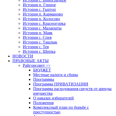
История с. Виноградное
История п. Глиное
История с. Гыртоп
История п. Карманово
История п. Колосово
История с. Красногорка
История с. Малаешты
История п. Маяк
История с. Спея
История с. Ташлык
История с. Тея
История с. Шипка
НОВОСТИ
ПРАВОВЫЕ АКТЫ
Райгорсовет >>
БЮДЖЕТ
Местные налоги и сборы
Программы
Программа ПРИВАТИЗАЦИИ
Программа расходования средств от аренды
имущества
О наказах избирателей
Положения
Комплексный план по борьбе с
преступностью