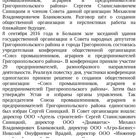
промышленников, аграриев и предпринимателей
Григориопольского района» Сергеем Станиславовичем
Синицким и членом Совета данной организации Михаилом
Владимировичем Бланковским. Разговор шёл о создании
общественной организации и перспективах работы на
ближайшее будущее.
8 сентября 2016 года в Большом зале заседаний здания
государственной организации и Совета народных депутатов
Григориопольского района и города Григориополь состоялась
учредительная конференция общественной организации
«Союз промышленников, аграриев и предпринимателей
Григориопольского района». В конференции приняли участие
29 предпринимателей, разнообразного направления
деятельности. Реализуя повестку дня, участники конференции
единогласно приняли решение о создании общественной
организации «Союз промышленников, аграриев и
предпринимателей Григориопольского района». Затем был
утверждён Устав и избраны органы управления. Так
председателем Союза промышленников, аграриев и
предпринимателей Григориопольского района единогласно
был избран Сергей Синицкий. В Совет организации вошли:
директор ООО «Артель строителей» Сергей Станиславович
Синицкий, директор ООО «Диамантас» Михаил
Владимирович Бланковский, директор ООО «Агро-Бизнес»
Николай Онуфриевич Врадий, директор ООО «Инженер