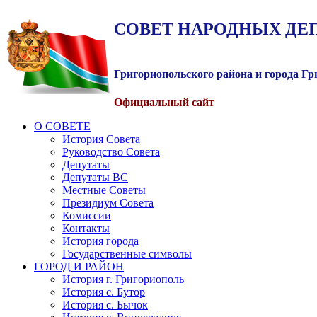
СОВЕТ
НАРОДНЫХ
ДЕ
Григориопольского района и города Г
Официальный сайт
О СОВЕТЕ
История Совета
Руководство Совета
Депутаты
Депутаты ВС
Местные Советы
Президиум Совета
Комиссии
Контакты
История города
Государственные символы
ГОРОД И РАЙОН
История г. Григориополь
История с. Бутор
История с. Бычок