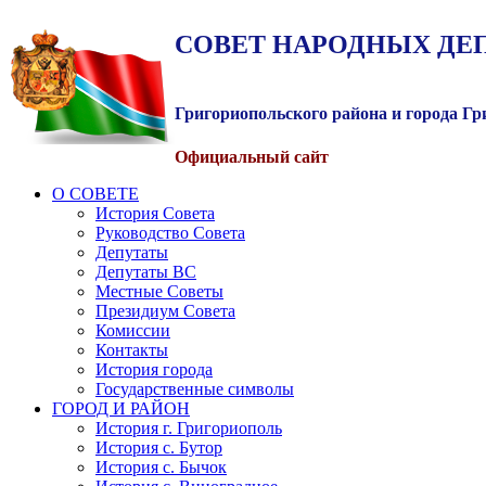
СОВЕТ
НАРОДНЫХ
ДЕ
Григориопольского района и города Г
Официальный сайт
О СОВЕТЕ
История Совета
Руководство Совета
Депутаты
Депутаты ВС
Местные Советы
Президиум Совета
Комиссии
Контакты
История города
Государственные символы
ГОРОД И РАЙОН
История г. Григориополь
История с. Бутор
История с. Бычок