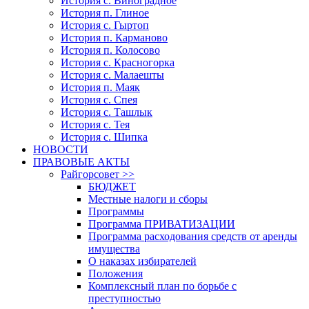
История с. Виноградное
История п. Глиное
История с. Гыртоп
История п. Карманово
История п. Колосово
История с. Красногорка
История с. Малаешты
История п. Маяк
История с. Спея
История с. Ташлык
История с. Тея
История с. Шипка
НОВОСТИ
ПРАВОВЫЕ АКТЫ
Райгорсовет >>
БЮДЖЕТ
Местные налоги и сборы
Программы
Программа ПРИВАТИЗАЦИИ
Программа расходования средств от аренды
имущества
О наказах избирателей
Положения
Комплексный план по борьбе с
преступностью