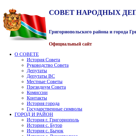
СОВЕТ
НАРОДНЫХ
ДЕ
Григориопольского района и города Г
Официальный сайт
О СОВЕТЕ
История Совета
Руководство Совета
Депутаты
Депутаты ВС
Местные Советы
Президиум Совета
Комиссии
Контакты
История города
Государственные символы
ГОРОД И РАЙОН
История г. Григориополь
История с. Бутор
История с. Бычок