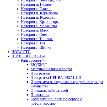
История с. Виноградное
История п. Глиное
История с. Гыртоп
История п. Карманово
История п. Колосово
История с. Красногорка
История с. Малаешты
История п. Маяк
История с. Спея
История с. Ташлык
История с. Тея
История с. Шипка
НОВОСТИ
ПРАВОВЫЕ АКТЫ
Райгорсовет >>
БЮДЖЕТ
Местные налоги и сборы
Программы
Программа ПРИВАТИЗАЦИИ
Программа расходования средств от аренды
имущества
О наказах избирателей
Положения
Комплексный план по борьбе с
преступностью