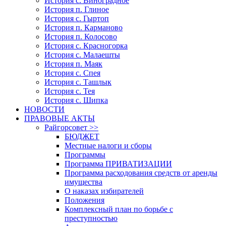
История с. Виноградное
История п. Глиное
История с. Гыртоп
История п. Карманово
История п. Колосово
История с. Красногорка
История с. Малаешты
История п. Маяк
История с. Спея
История с. Ташлык
История с. Тея
История с. Шипка
НОВОСТИ
ПРАВОВЫЕ АКТЫ
Райгорсовет >>
БЮДЖЕТ
Местные налоги и сборы
Программы
Программа ПРИВАТИЗАЦИИ
Программа расходования средств от аренды
имущества
О наказах избирателей
Положения
Комплексный план по борьбе с
преступностью