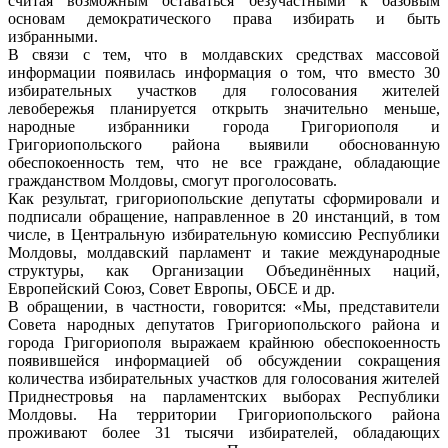
считая возможным оставаться безучастными к базовым
основам демократического права избирать и быть
избранными.
В связи с тем, что в молдавских средствах массовой
информации появилась информация о том, что вместо 30
избирательных участков для голосования жителей
левобережья планируется открыть значительно меньше,
народные избранники города Григориополя и
Григориопольского района выявили обоснованную
обеспокоенность тем, что не все граждане, обладающие
гражданством Молдовы, смогут проголосовать.
Как результат, григориопольские депутаты сформировали и
подписали обращение, направленное в 20 инстанций, в том
числе, в Центральную избирательную комиссию Республики
Молдовы, молдавский парламент и такие международные
структуры, как Организации Объединённых наций,
Европейский Союз, Совет Европы, ОБСЕ и др.
В обращении, в частности, говорится: «Мы, представители
Совета народных депутатов Григориопольского района и
города Григориополя выражаем крайнюю обеспокоенность
появившейся информацией об обсуждении сокращения
количества избирательных участков для голосования жителей
Приднестровья на парламентских выборах Республики
Молдовы. На территории Григориопольского района
проживают более 31 тысячи избирателей, обладающих