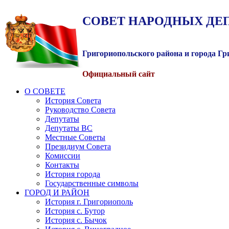
СОВЕТ
НАРОДНЫХ
ДЕ
Григориопольского района и города Г
Официальный сайт
О СОВЕТЕ
История Совета
Руководство Совета
Депутаты
Депутаты ВС
Местные Советы
Президиум Совета
Комиссии
Контакты
История города
Государственные символы
ГОРОД И РАЙОН
История г. Григориополь
История с. Бутор
История с. Бычок