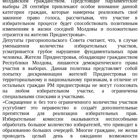
молдавским гражданством. Предстоящие парламентские
выборы 28 сентября привлекают особое внимание данной
категории граждан, которые намерены реализовать своё
законное право голоса, рассчитывая, что участие в
избирательном процессе будет способствовать позитивным
изменениям в жизни соседней Молдовы и положительно
отразится на жителях Приднестровья».
Депутаты григориопольского Совета считают, что, в случае
уменьшения количества избирательных участков,
усматривается грубое нарушение фундаментальных прав
человека. Жители Приднестровья, обладающие гражданством
Республики Молдова, лишаются демократического права
участия в выборах. Данная политика представляет собой
попытку дискриминации жителей Приднестровья по
территориальному и национальному признакам, в отличие от
остальных граждан РМ приднестровцы не могут голосовать
на любом избирательном участке, а ограничены
специальными списками и участками.
«Сокращение и без того ограниченного количества участков
усугубляет это неравенство и создаёт дополнительные
препятствия для реализации избирательных прав.
Избирательные комиссии оказываются неспособными
обработать большое количество избирателей, что приводит к
образованию больших очередей. Многие граждане, не желая
проводить целый день в ожидании возможности