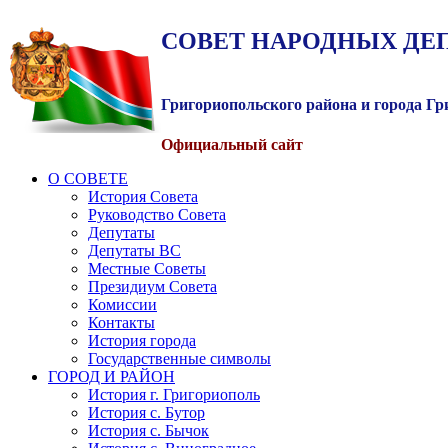
СОВЕТ
НАРОДНЫХ
ДЕ
Григориопольского района и города Г
Официальный сайт
О СОВЕТЕ
История Совета
Руководство Совета
Депутаты
Депутаты ВС
Местные Советы
Президиум Совета
Комиссии
Контакты
История города
Государственные символы
ГОРОД И РАЙОН
История г. Григориополь
История с. Бутор
История с. Бычок