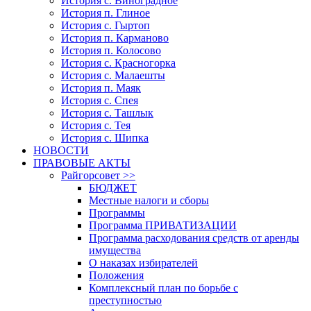
История с. Виноградное
История п. Глиное
История с. Гыртоп
История п. Карманово
История п. Колосово
История с. Красногорка
История с. Малаешты
История п. Маяк
История с. Спея
История с. Ташлык
История с. Тея
История с. Шипка
НОВОСТИ
ПРАВОВЫЕ АКТЫ
Райгорсовет >>
БЮДЖЕТ
Местные налоги и сборы
Программы
Программа ПРИВАТИЗАЦИИ
Программа расходования средств от аренды
имущества
О наказах избирателей
Положения
Комплексный план по борьбе с
преступностью