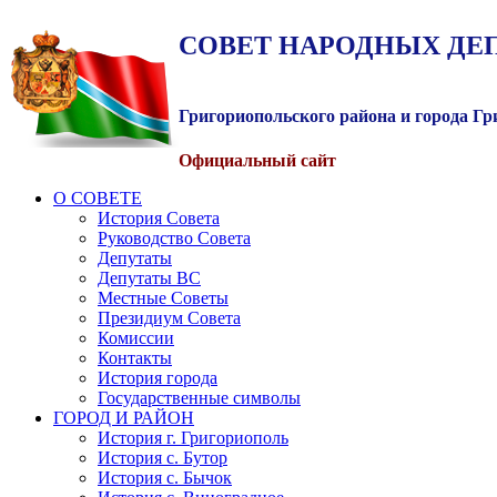
СОВЕТ
НАРОДНЫХ
ДЕ
Григориопольского района и города Г
Официальный сайт
О СОВЕТЕ
История Совета
Руководство Совета
Депутаты
Депутаты ВС
Местные Советы
Президиум Совета
Комиссии
Контакты
История города
Государственные символы
ГОРОД И РАЙОН
История г. Григориополь
История с. Бутор
История с. Бычок