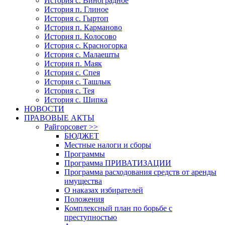
История с. Виноградное
История п. Глиное
История с. Гыртоп
История п. Карманово
История п. Колосово
История с. Красногорка
История с. Малаешты
История п. Маяк
История с. Спея
История с. Ташлык
История с. Тея
История с. Шипка
НОВОСТИ
ПРАВОВЫЕ АКТЫ
Райгорсовет >>
БЮДЖЕТ
Местные налоги и сборы
Программы
Программа ПРИВАТИЗАЦИИ
Программа расходования средств от аренды
имущества
О наказах избирателей
Положения
Комплексный план по борьбе с
преступностью