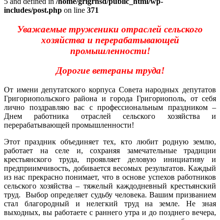
5 and defined in
/home/grigrnsd/public_html/wp-
includes/post.php
on line
371
Уважаемые труженики отраслей сельского
хозяйства и перерабатывающей
промышленности!
Дорогие ветераны труда!
От имени депутатского корпуса Совета народных депутатов
Григориопольского района и города Григориополь, от себя
лично поздравляю вас с профессиональным праздником –
Днем работника отраслей сельского хозяйства и
перерабатывающей промышленности!
Этот праздник объединяет тех, кто любит родную землю,
работает на селе и, сохраняя замечательные традиции
крестьянского труда, проявляет деловую инициативу и
предприимчивость, добивается весомых результатов. Каждый
из нас прекрасно понимает, что в основе успехов работников
сельского хозяйства – тяжелый каждодневный крестьянский
труд. Выбор определяет судьбу человека. Вашим призванием
стал благородный и нелегкий труд на земле. Не зная
выходных, вы работаете с раннего утра и до позднего вечера,