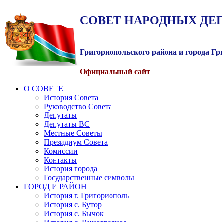
СОВЕТ
НАРОДНЫХ
ДЕ
Григориопольского района и города Г
Официальный сайт
О СОВЕТЕ
История Совета
Руководство Совета
Депутаты
Депутаты ВС
Местные Советы
Президиум Совета
Комиссии
Контакты
История города
Государственные символы
ГОРОД И РАЙОН
История г. Григориополь
История с. Бутор
История с. Бычок