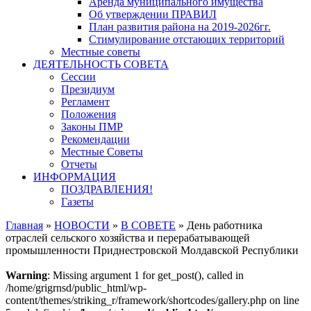
Аренда муниципального имущества
Об утверждении ПРАВИЛ
План развития района на 2019-2026гг.
Стимулирование отстающих территорий
Местные советы
ДЕЯТЕЛЬНОСТЬ СОВЕТА
Сессии
Президиум
Регламент
Положения
Законы ПМР
Рекомендации
Местные Советы
Отчеты
ИНФОРМАЦИЯ
ПОЗДРАВЛЕНИЯ!
Газеты
Главная
»
НОВОСТИ
»
В СОВЕТЕ
»
День работника
отраслей сельского хозяйства и перерабатывающей
промышленности Приднестровской Молдавской Республики
Warning
: Missing argument 1 for get_post(), called in
/home/grigrnsd/public_html/wp-
content/themes/striking_r/framework/shortcodes/gallery.php on line