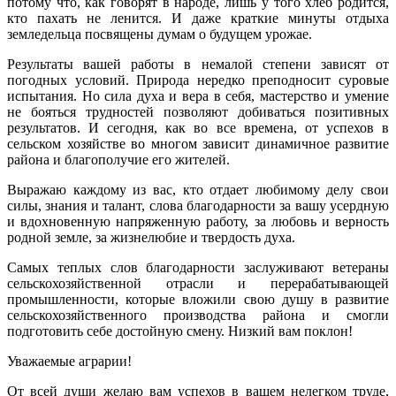
потому что, как говорят в народе, лишь у того хлеб родится,
кто пахать не ленится. И даже краткие минуты отдыха
земледельца посвящены думам о будущем урожае.
Результаты вашей работы в немалой степени зависят от
погодных условий. Природа нередко преподносит суровые
испытания. Но сила духа и вера в себя, мастерство и умение
не бояться трудностей позволяют добиваться позитивных
результатов. И сегодня, как во все времена, от успехов в
сельском хозяйстве во многом зависит динамичное развитие
района и благополучие его жителей.
Выражаю каждому из вас, кто отдает любимому делу свои
силы, знания и талант, слова благодарности за вашу усердную
и вдохновенную напряженную работу, за любовь и верность
родной земле, за жизнелюбие и твердость духа.
Самых теплых слов благодарности заслуживают ветераны
сельскохозяйственной отрасли и перерабатывающей
промышленности, которые вложили свою душу в развитие
сельскохозяйственного производства района и смогли
подготовить себе достойную смену. Низкий вам поклон!
Уважаемые аграрии!
От всей души желаю вам успехов в вашем нелегком труде,