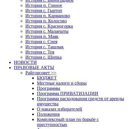
История с. Виноградное
История п. Глиное
История с. Гыртоп
История п. Карманово
История п. Колосово
История с. Красногорка
История с. Малаешты
История п. Маяк
История с. Спея
История с. Ташлык
История с. Тея
История с. Шипка
НОВОСТИ
ПРАВОВЫЕ АКТЫ
Райгорсовет >>
БЮДЖЕТ
Местные налоги и сборы
Программы
Программа ПРИВАТИЗАЦИИ
Программа расходования средств от аренды
имущества
О наказах избирателей
Положения
Комплексный план по борьбе с
преступностью