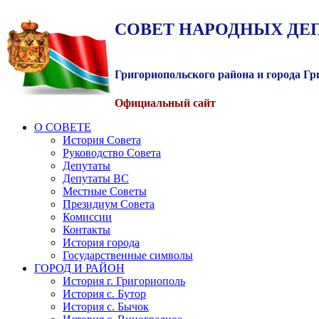
СОВЕТ
НАРОДНЫХ
ДЕ
Григориопольского района и города Г
Официальный сайт
О СОВЕТЕ
История Совета
Руководство Совета
Депутаты
Депутаты ВС
Местные Советы
Президиум Совета
Комиссии
Контакты
История города
Государственные символы
ГОРОД И РАЙОН
История г. Григориополь
История с. Бутор
История с. Бычок