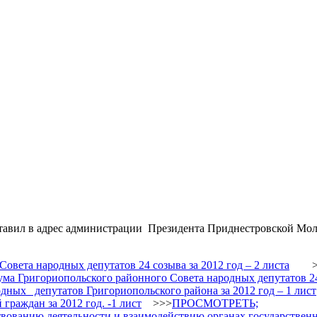
тавил в адрес администрации Президента Приднестровской Мол
овета народных депутатов 24 созыва за 2012 год – 2 листа
>
ма Григориопольского районного Совета народных депутатов 24 
х депутатов Григориопольского района за 2012 год – 1 лист
раждан за 2012 год. -1 лист
>>>
ПРОСМОТРЕТЬ;
ванию деятельности и взаимодействию органах государственно