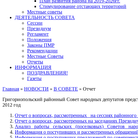
План развития района на 2019-2026гг.
Стимулирование отстающих территорий
Местные советы
ДЕЯТЕЛЬНОСТЬ СОВЕТА
Сессии
Президиум
Регламент
Положения
Законы ПМР
Рекомендации
Местные Советы
Отчеты
ИНФОРМАЦИЯ
ПОЗДРАВЛЕНИЯ!
Газеты
Главная
»
НОВОСТИ
»
В СОВЕТЕ
»
Отчет
Григориопольский районный Совет народных депутатов предс
2012 год
Отчет о вопросах, рассмотренных на сессиях районного С
Отчет о вопросах, рассмотренных на заседаниях Президиу
Анализ работы сельских (поселковых) Советов народны
Информация о поступивших и рассмотренных обращений г
Информация о поступивших предложений по совершенство