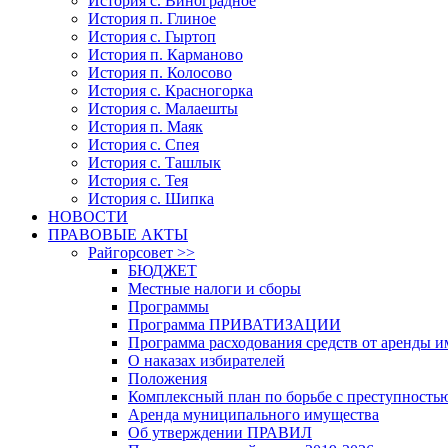
История с. Виноградное
История п. Глиное
История с. Гыртоп
История п. Карманово
История п. Колосово
История с. Красногорка
История с. Малаешты
История п. Маяк
История с. Спея
История с. Ташлык
История с. Тея
История с. Шипка
НОВОСТИ
ПРАВОВЫЕ АКТЫ
Райгорсовет >>
БЮДЖЕТ
Местные налоги и сборы
Программы
Программа ПРИВАТИЗАЦИИ
Программа расходования средств от аренды 
О наказах избирателей
Положения
Комплексный план по борьбе с преступность
Аренда муниципального имущества
Об утверждении ПРАВИЛ