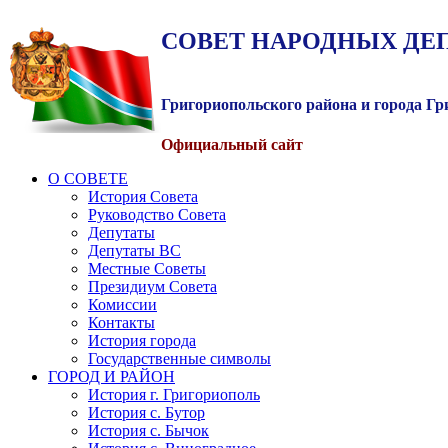
СОВЕТ
НАРОДНЫХ
ДЕ
Григориопольского района и города Г
Официальный сайт
О СОВЕТЕ
История Совета
Руководство Совета
Депутаты
Депутаты ВС
Местные Советы
Президиум Совета
Комиссии
Контакты
История города
Государственные символы
ГОРОД И РАЙОН
История г. Григориополь
История с. Бутор
История с. Бычок