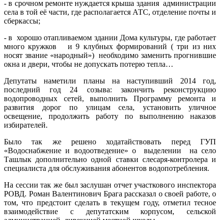
- в срочном ремонте нуждается крыша здания администрации
села в той её части, где располагается АТС, отделение почты и
сберкассы;
- в хорошо отапливаемом здании Дома культуры, где работает
много кружков и 9 клубных формирований ( три из них
носят звание «народный») необходимо заменить прогнившие
окна и двери, чтобы не допускать потерю тепла…
Депутаты наметили планы на наступивший 2014 год,
последний год 24 созыва: закончить реконструкцию
водопроводных сетей, выполнить Программу ремонта и
развития дорог по улицам села, установить уличное
освещение, продолжить работу по выполнению наказов
избирателей.
Было так же решено ходатайствовать перед ГУП
«Водоснабжение и водоотведение» о выделении на село
Ташлык дополнительно одной ставки слесаря-контролера и
специалиста для обслуживания абонентов водопотребления.
На сессии так же был заслушан отчет участкового инспектора
РОВД. Роман Валентинович Брага рассказал о своей работе, о
том, что предстоит сделать в текущем году, отметил тесное
взаимодействие с депутатским корпусом, сельской