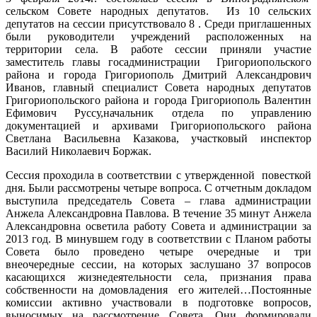
сельском Совете народных депутатов. Из 10 сельских
депутатов на сессии присутствовало 8 . Среди приглашенных
были руководители учреждений расположенных на
территории села. В работе сессии приняли участие
заместитель главы госадминистрации Григориопольского
района и города Григориополь Дмитрий Александрович
Иванов, главный специалист Совета народных депутатов
Григориопольского района и города Григориополь Валентин
Ефимович Руссу,начальник отдела по управлению
документацией и архивами Григориопольского района
Светлана Васильевна Казакова, участковый инспектор
Василий Николаевич Боржак.
Сессия проходила в соответствии с утвержденной повесткой
дня. Были рассмотрены четыре вопроса. С отчетным докладом
выступила председатель Совета – глава администрации
Анжела Александровна Павлова. В течение 35 минут Анжела
Александровна осветила работу Совета и администрации за
2013 год. В минувшем году в соответствии с Планом работы
Совета было проведено четыре очередные и три
внеочередные сессии, на которых заслушано 37 вопросов
касающихся жизнедеятельности села, признания права
собственности на домовладения его жителей…Постоянные
комиссии активно участвовали в подготовке вопросов,
выносимых на рассмотрение Совета. Они формировали