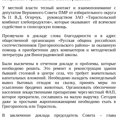
У местной власти тесный контакт и взаимопонимание с
депутатом Верховного Совета ПМР от избирательного округа
№11 В.Д. Огирчук, руководством ЗАО «Тираспольский
комбинат хлебопродуктов», которые оказывают ей всяческое
содействие и спонсорскую помощь.
Прозвучали в докладе слова благодарности и в адрес
общественной организации «Русская община российских
соотечественников Григориопольского района» за оказанную
помощь в приобретении двух компьютеров и методической
литературы для Винограднянской школы.
Были высвечены в отчетном докладе и проблемы, которые
необходимо решить. Это ремонт и реконструкция здания
бывшей столовой в центре села, что требует значительных
капитальных вложений. Необходимо наладить еженедельный
вывоз бытовых отходов на свалку, принять меры по
усыплению бродячих животных. Организовать обеспечение
населения лекарственными препаратами через местный ФАП,
которое прекратили, сославшись на малую выручку. Сегодня
даже за простыми жаропонижающими необходимо ехать в
Григориополь или Тирасполь.
В заключение доклада председатель Совета – глава