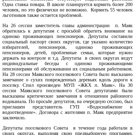
Одна ставка повара. В школе планируется кормить более 200
человек, но это физически не возможно. Кормить 55 человек
льготников также остается проблемой.
На 26 сессии заместитель главы администрации п. Маяк
обратилась к депутатам с просьбой обратить внимание на
одиноко проживающих пенсионеров. Депутаты составили
социальный паспорт своих округов, где указано количество
избирателей, пенсионеров, одиноко проживающих
пенсионеров, детей, проблемные семьи, которые нужно
держать на контроле и т.д. Депутаты в своих округах ведут
индивидуальные беседы с одиноко проживающими
пенсионерами об обслуживании их социальным работником.
На 28 сессии Маякского поселкового Совета было высказано
замечание о сухих поврежденных деревьях вдоль дороги к
поселку. Спил произведен МУП «ЖКХ п. Маяк». На 30
сессии Маякского поселкового Совета депутатами были
высказаны критические замечания в отношении районного
водоканала. По просьбе депутатов, на очередную сессию, был
приглашен представитель ГУП «Водоснабжение и
водоотведение». Договора с жителями п. Маяк предприятие
заключило.
Депутаты поселкового Совета в течение года работали в
своих округах, выполняя свою предвыборную программу,