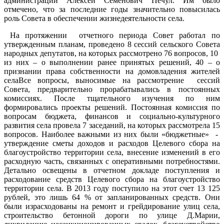
администрации Алексей Семенович Печул. Им было
отмечено, что за последние годы значительно повысилась
роль Совета в обеспечении жизнедеятельности села.
На протяжении отчетного периода Совет работал по
утвержденным планам, проведено 8 сессий сельского Совета
народных депутатов, на которых рассмотрено 76 вопросов, 10
из них – о выполнении ранее принятых решений, 40 – о
признании права собственности на домовладения жителей
селаВсе вопросы, выносимые на рассмотрение сессий
Совета, предварительно прорабатывались в постоянных
комиссиях. После тщательного изучения по ним
формировались проекты решений. Постоянная комиссия по
вопросам бюджета, финансов и социально-культурного
развития села провела 7 заседаний, на которых рассмотрела 15
вопросов. Наиболее важными из них были «бюджетные» -
утверждение сметы доходов и расходов Целевого сбора на
благоустройство территории села, внесение изменений в его
расходную часть, связанных с оперативными потребностями.
Детально освещены в отчетном докладе поступления и
расходование средств Целевого сбора на благоустройство
территории села. В 2013 году поступило на этот счет 13 125
рублей, это лишь 64 % от запланированных средств. Они
были израсходованы на ремонт и грейдирование улиц села,
строительство бетонной дороги по улице Д.Марии,