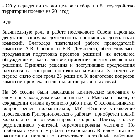
- Об утверждении ставки целевого сбора на благоустройство
территории поселка на 2014год
и др.
Значительную роль в работе поселкового Совета народных
депутатов занимала деятельность постоянных депутатских
комиссий. Благодаря тщательной работе председателей
комиссий А.В. Спориш и В.В. Демяненко, обеспечивалась
продуманная подготовка проектов решений, их детальное
обсуждение и, как следствие, принятие Советом взвешенных
решений. Принятые решения и поступившие предложения
находятся на контроле постоянных комиссий. За отчетный
период снято с контроля 23 решения. К подготовке вопросов
комиссии привлекают специалистов различных служб.
На 26 сессии были высказаны критические замечания о
сломанных холодильниках и плитах в Маякской школе, о
сокращении ставки кухонного работника. С холодильниками
вопрос решен положительно, МУ «Главное управление
просвещения Григориопольского района» приобретен новый
холодильник и отремонтирован старый. Плиты, силами
родственников учителей, отремонтированы частично. Но
проблема с кухонным работником осталась. В новом штатном
расписании полностью отсутствует подсобный работник.