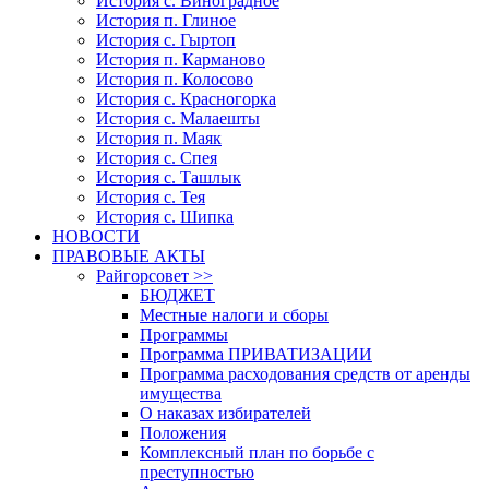
История с. Виноградное
История п. Глиное
История с. Гыртоп
История п. Карманово
История п. Колосово
История с. Красногорка
История с. Малаешты
История п. Маяк
История с. Спея
История с. Ташлык
История с. Тея
История с. Шипка
НОВОСТИ
ПРАВОВЫЕ АКТЫ
Райгорсовет >>
БЮДЖЕТ
Местные налоги и сборы
Программы
Программа ПРИВАТИЗАЦИИ
Программа расходования средств от аренды
имущества
О наказах избирателей
Положения
Комплексный план по борьбе с
преступностью