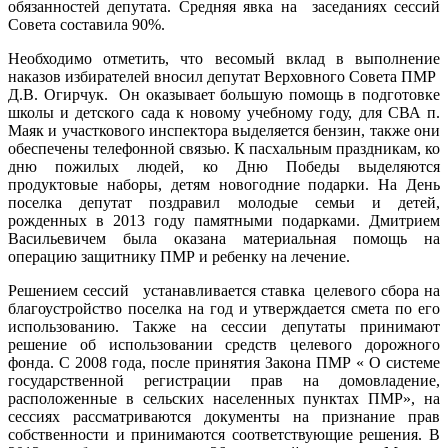
обязанностей депутата. Средняя явка на заседаниях сессий
Совета составила 90%.
Необходимо отметить, что весомый вклад в выполнение
наказов избирателей вносил депутат Верховного Совета ПМР
Д.В. Огирчук. Он оказывает большую помощь в подготовке
школы и детского сада к новому учебному году, для СВА п.
Маяк и участкового инспектора выделяется бензин, также они
обеспечены телефонной связью. К пасхальным праздникам, ко
дню пожилых людей, ко Дню Победы выделяются
продуктовые наборы, детям новогодние подарки. На День
поселка депутат поздравил молодые семьи и детей,
рожденных в 2013 году памятными подарками. Дмитрием
Васильевичем была оказана материальная помощь на
операцию защитнику ПМР и ребенку на лечение.
Решением сессий устанавливается ставка целевого сбора на
благоустройство поселка на год и утверждается смета по его
использованию. Также на сессии депутаты принимают
решение об использовании средств целевого дорожного
фонда. С 2008 года, после принятия Закона ПМР « О системе
государственной регистрации прав на домовладение,
расположенные в сельских населенных пунктах ПМР», на
сессиях рассматриваются документы на признание прав
собственности и принимаются соответствующие решения. В