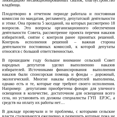
ликвидацию несанкционированных свалок, благоустройство
кладбища.
Плодотворно в отчетном периоде работала и постоянная
комиссия по мандатам, регламенту, депутатской деятельности
и этике. Она провела 5 заседаний, на которых рассмотрено 18
вопросов. Это вопросы организационного обеспечения
деятельности Совета, рассмотрение проекта перечня наказов
избирателей, снятие с контроля ранее принятых решений.
Контроль исполнения решений – важная сторона
деятельности постоянных комиссий, к которой депутаты
относятся с большой ответственностью.
В прошедшем году большое внимание сельский Совет
народных депутатов уделял выполнению наказов
избирателей. Источниками финансирования выполнения
наказов были спонсорская помощь и фонды – дорожный,
экологический. Многие наказы избирателей выполнены,
однако есть и те, которые еще требуют своего исполнения.
Например: депутатами приобретены фонари для уличного
освещения в количестве, достаточном для освещения всего
села, но установить их должны специалисты ГУП ЕРЭС, а
средств на оплату их работы нет…
В докладе прозвучали и те проблемы, с которыми сельские
власти сталкиваются ежедневно и разрешить которые пока не