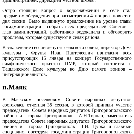
администрацией, дирекцией местной школы.
Остро стоящий вопрос о водоснабжении в селе стал
предметом обсуждения при рассмотрении 4 вопроса повестки
дня сессии. Было выдвинуто предложение на уровне главы
госадминистрации собрать всех председателей Советов –
глав администраций, работников водоканала и обговорить
проблемы, которые существуют в селах района.
В заключение сессии депутат сельского совета, директор Дома
культуры , Фрунза Иван Пантелеевич пригласил всех
присутствующих 15 января на концерт Государственного
симфонического оркестра ПМР, который состоится в
Ташлыкском Доме культуры ко Дню памяти воинов –
интернационалистов.
п.Маяк
В Маякском поселковом Совете народных депутатов
состоялась отчетная 35 сессия, в которой приняли участие
председатель Совета народных депутатов Григориопольского
района и города Григориополь А.Н.Торпан, заместитель
председателя Совета народных депутатов Григориопольского
района и города Григориополь Т.И. Цурка и главный
специалист орготдела госадминистрации Григориопольского