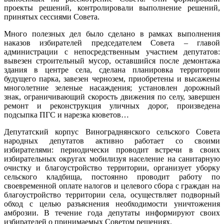
проекты решений, контролировали выполнение решений,
принятых сессиями Совета.
Много полезных дел было сделано в рамках выполнения
наказов избирателей председателем Совета – главой
администрации с непосредственным участием депутатов:
вывезен строительный мусор, оставшийся после демонтажа
здания в центре села, сделана планировка территории
будущего парка, завезен чернозем, приобретены и высажены
многолетние зеленые насаждения; установлен дорожный
знак, ограничивающий скорость движения по селу, завершен
ремонт и реконструкция уличных дорог, произведена
подсыпка ПГС и нарезка кюветов…
Депутатский корпус Винограднянского сельского Совета
народных депутатов активно работает со своими
избирателями: периодически проводит встречи в своих
избирательных округах мобилизуя население на санитарную
очистку и благоустройство территории, организует уборку
сельского кладбища, постоянно проводит работу по
своевременной оплате налогов и целевого сбора с граждан на
благоустройство территории села, осуществляет подворный
обход с целью разъяснения необходимости уничтожения
амброзии. В течение года депутаты информируют своих
избирателей о принимаемых Советом решениях.