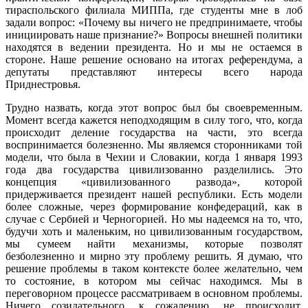
тираспольского филиала МИППа, где студенты мне в лоб
задали вопрос: «Почему вы ничего не предпринимаете, чтобы
инициировать наше признание?» Вопросы внешней политики
находятся в ведении президента. Но и мы не остаемся в
стороне. Наше решение основано на итогах референдума, а
депутаты представляют интересы всего народа
Приднестровья.
Трудно назвать, когда этот вопрос был бы своевременным.
Момент всегда кажется неподходящим в силу того, что, когда
происходит деление государства на части, это всегда
воспринимается болезненно. Мы являемся сторонниками той
модели, что была в Чехии и Словакии, когда 1 января 1993
года два государства цивилизованно разделились. Это
концепция «цивилизованного развода», которой
придерживается президент нашей республики. Есть модели
более сложные, через формирование конфедераций, как в
случае с Сербией и Черногорией. Но мы надеемся на то, что,
будучи хоть и маленьким, но цивилизованным государством,
мы сумеем найти механизмы, которые позволят
безболезненно и мирно эту проблему решить. Я думаю, что
решение проблемы в таком контексте более желательно, чем
то состояние, в котором мы сейчас находимся. Мы в
переговорном процессе рассматриваем в основном проблемы.
Ничего созидательного, к сожалению, не происходит.