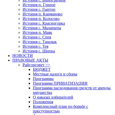
История с. Виноградное
История п. Глиное
История с. Гыртоп
История п. Карманово
История п. Колосово
История с. Красногорка
История с. Малаешты
История п. Маяк
История с. Спея
История с. Ташлык
История с. Тея
История с. Шипка
НОВОСТИ
ПРАВОВЫЕ АКТЫ
Райгорсовет >>
БЮДЖЕТ
Местные налоги и сборы
Программы
Программа ПРИВАТИЗАЦИИ
Программа расходования средств от аренды
имущества
О наказах избирателей
Положения
Комплексный план по борьбе с
преступностью