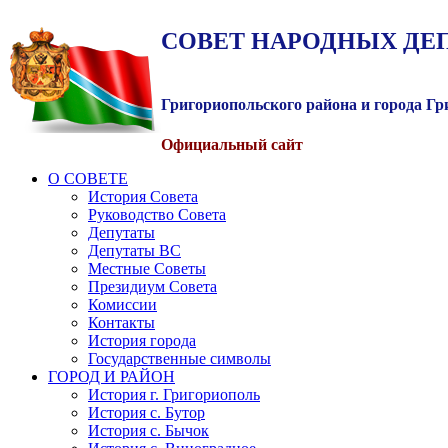
СОВЕТ
НАРОДНЫХ
ДЕ
Григориопольского района и города Г
Официальный сайт
О СОВЕТЕ
История Совета
Руководство Совета
Депутаты
Депутаты ВС
Местные Советы
Президиум Совета
Комиссии
Контакты
История города
Государственные символы
ГОРОД И РАЙОН
История г. Григориополь
История с. Бутор
История с. Бычок