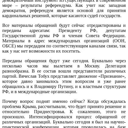
демократичный инструмент из существующих в современном
мире – результаты референдума. Как учит нас западная
демократия, референдум является основой для принятия
кардинальных решений, которые касаются судеб государств.
Все материалы обращений будут сейчас отредактированы и
переданы адресатам: Президенту РФ, депутатам
Государственной думы РФ и членам Совета Федерации.
Материалы в адрес международных организаций (ООН,
ОБСЕ) мы передадим по соответствующим каналам связи, так
как у нас нет возможности их посетить.
Переданы обращения будут уже сегодня. Буквально через
несколько часов мы вылетаем в Москву. Делегация
разнообразна. В ее состав вошли представители различных
партий. Вячеслав Тобух представляет движение «Признание»,
которое давно занималось этим вопросом и уже ранее
обращалось и к Владимиру Путину, и к властным структурам
РФ, и в международные организации.
Почему вопрос поднят именно сейчас? Когда обсуждалась
проблема Крыма, рассчитывали, что будет принято решение и
относительно Приднестровья. К сожалению, этого не
произошло. Интенсифицировался процесс обращений от
различных организаций. Буквально сегодня я был на научно-
практической конференции, которая проводилась на базе