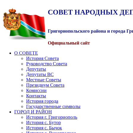
СОВЕТ
НАРОДНЫХ
ДЕ
Григориопольского района и города Г
Официальный сайт
О СОВЕТЕ
История Совета
Руководство Совета
Депутаты
Депутаты ВС
Местные Советы
Президиум Совета
Комиссии
Контакты
История города
Государственные символы
ГОРОД И РАЙОН
История г. Григориополь
История с. Бутор
История с. Бычок