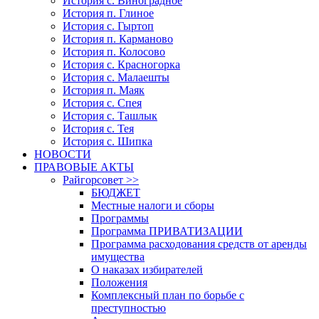
История с. Виноградное
История п. Глиное
История с. Гыртоп
История п. Карманово
История п. Колосово
История с. Красногорка
История с. Малаешты
История п. Маяк
История с. Спея
История с. Ташлык
История с. Тея
История с. Шипка
НОВОСТИ
ПРАВОВЫЕ АКТЫ
Райгорсовет >>
БЮДЖЕТ
Местные налоги и сборы
Программы
Программа ПРИВАТИЗАЦИИ
Программа расходования средств от аренды
имущества
О наказах избирателей
Положения
Комплексный план по борьбе с
преступностью