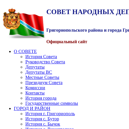
СОВЕТ
НАРОДНЫХ
ДЕ
Григориопольского района и города Г
Официальный сайт
О СОВЕТЕ
История Совета
Руководство Совета
Депутаты
Депутаты ВС
Местные Советы
Президиум Совета
Комиссии
Контакты
История города
Государственные символы
ГОРОД И РАЙОН
История г. Григориополь
История с. Бутор
История с. Бычок