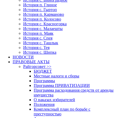
История с. Виноградное
История п. Глиное
История с. Гыртоп
История п. Карманово
История п. Колосово
История с. Красногорка
История с. Малаешты
История п. Маяк
История с. Спея
История с. Ташлык
История с. Тея
История с. Шипка
НОВОСТИ
ПРАВОВЫЕ АКТЫ
Райгорсовет >>
БЮДЖЕТ
Местные налоги и сборы
Программы
Программа ПРИВАТИЗАЦИИ
Программа расходования средств от аренды
имущества
О наказах избирателей
Положения
Комплексный план по борьбе с
преступностью