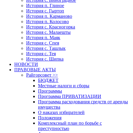
История с. Виноградное
История п. Глиное
История с. Гыртоп
История п. Карманово
История п. Колосово
История с. Красногорка
История с. Малаешты
История п. Маяк
История с. Спея
История с. Ташлык
История с. Тея
История с. Шипка
НОВОСТИ
ПРАВОВЫЕ АКТЫ
Райгорсовет >>
БЮДЖЕТ
Местные налоги и сборы
Программы
Программа ПРИВАТИЗАЦИИ
Программа расходования средств от аренды
имущества
О наказах избирателей
Положения
Комплексный план по борьбе с
преступностью