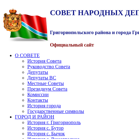
СОВЕТ
НАРОДНЫХ
ДЕ
Григориопольского района и города Г
Официальный сайт
О СОВЕТЕ
История Совета
Руководство Совета
Депутаты
Депутаты ВС
Местные Советы
Президиум Совета
Комиссии
Контакты
История города
Государственные символы
ГОРОД И РАЙОН
История г. Григориополь
История с. Бутор
История с. Бычок