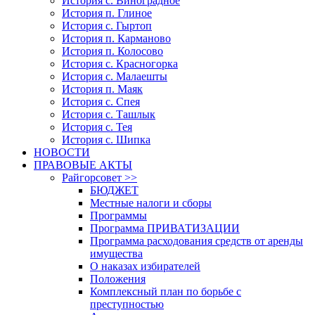
История с. Виноградное
История п. Глиное
История с. Гыртоп
История п. Карманово
История п. Колосово
История с. Красногорка
История с. Малаешты
История п. Маяк
История с. Спея
История с. Ташлык
История с. Тея
История с. Шипка
НОВОСТИ
ПРАВОВЫЕ АКТЫ
Райгорсовет >>
БЮДЖЕТ
Местные налоги и сборы
Программы
Программа ПРИВАТИЗАЦИИ
Программа расходования средств от аренды
имущества
О наказах избирателей
Положения
Комплексный план по борьбе с
преступностью