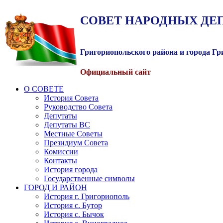
СОВЕТ
НАРОДНЫХ
ДЕ
Григориопольского района и города Г
Официальный сайт
О СОВЕТЕ
История Совета
Руководство Совета
Депутаты
Депутаты ВС
Местные Советы
Президиум Совета
Комиссии
Контакты
История города
Государственные символы
ГОРОД И РАЙОН
История г. Григориополь
История с. Бутор
История с. Бычок