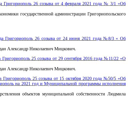
а Григориополь 26 созыва от 4 февраля 2021 года № 3/1 «Об
экономики государственной администрации Григориопольского
да Григориополь 26 созыва от 24 июня 2021 года №8/3 « Об
аждан Александр Николаевич Мицкович.
 Григориополь 25 созыва от 29 сентября 2016 года №11/22 «О
аждан Александр Николаевич Мицкович.
а Григориополь 25 созыва от 15 октября 2020 года №50/5 «Об
ориополь на 2021 год и Муниципальной программы исполнения
арствления объектов муниципальной собственности Людмила