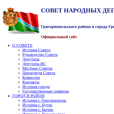
СОВЕТ
НАРОДНЫХ
ДЕ
Григориопольского района и города Г
Официальный сайт
О СОВЕТЕ
История Совета
Руководство Совета
Депутаты
Депутаты ВС
Местные Советы
Президиум Совета
Комиссии
Контакты
История города
Государственные символы
ГОРОД И РАЙОН
История г. Григориополь
История с. Бутор
История с. Бычок