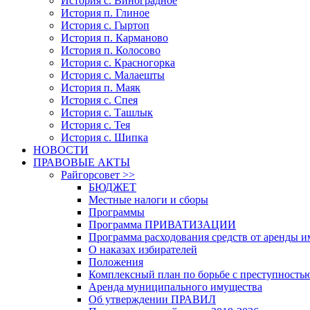
История с. Виноградное
История п. Глиное
История с. Гыртоп
История п. Карманово
История п. Колосово
История с. Красногорка
История с. Малаешты
История п. Маяк
История с. Спея
История с. Ташлык
История с. Тея
История с. Шипка
НОВОСТИ
ПРАВОВЫЕ АКТЫ
Райгорсовет >>
БЮДЖЕТ
Местные налоги и сборы
Программы
Программа ПРИВАТИЗАЦИИ
Программа расходования средств от аренды 
О наказах избирателей
Положения
Комплексный план по борьбе с преступность
Аренда муниципального имущества
Об утверждении ПРАВИЛ