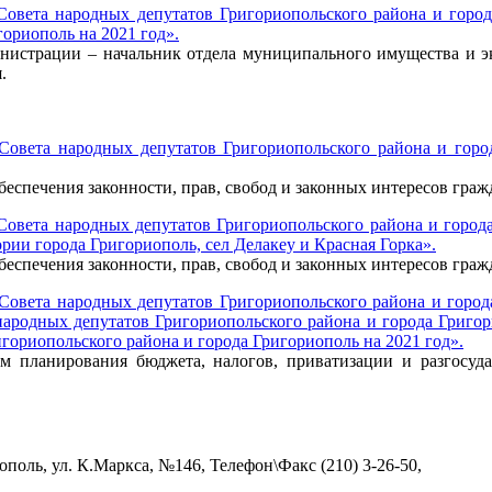
Совета народных депутатов Григориопольского района и город
ориополь на 2021 год».
инистрации – начальник отдела муниципального имущества и 
.
 Совета народных депутатов Григориопольского района и горо
беспечения законности, прав, свобод и законных интересов гр
Совета народных депутатов Григориопольского района и города
ии города Григориополь, сел Делакеу и Красная Горка».
беспечения законности, прав, свобод и законных интересов гр
Совета народных депутатов Григориопольского района и город
 народных депутатов Григориопольского района и города Григ
гориопольского района и города Григориополь на 2021 год».
м планирования бюджета, налогов, приватизации и разгосуд
поль, ул. К.Маркса, №146, Телефон\Факс (210) 3-26-50,