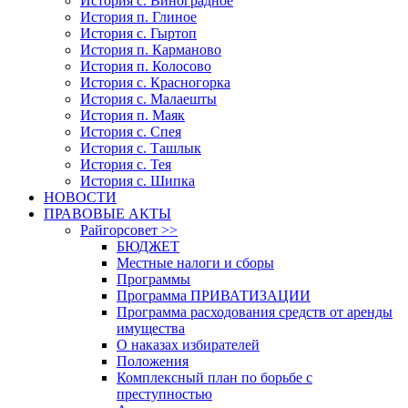
История с. Виноградное
История п. Глиное
История с. Гыртоп
История п. Карманово
История п. Колосово
История с. Красногорка
История с. Малаешты
История п. Маяк
История с. Спея
История с. Ташлык
История с. Тея
История с. Шипка
НОВОСТИ
ПРАВОВЫЕ АКТЫ
Райгорсовет >>
БЮДЖЕТ
Местные налоги и сборы
Программы
Программа ПРИВАТИЗАЦИИ
Программа расходования средств от аренды
имущества
О наказах избирателей
Положения
Комплексный план по борьбе с
преступностью