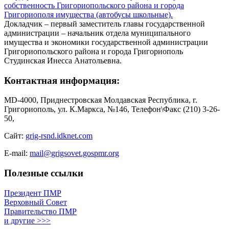
собственность Григориопольского района и города
Григориополя имущества (автобусы школьные).
Докладчик – первый заместитель главы государственной
администрации – начальник отдела муниципального
имущества и экономики государственной администрации
Григориопольского района и города Григориополь
Студинская Инесса Анатольевна.
Контактная информация:
MD-4000, Приднестровская Молдавская Республика, г.
Григориополь, ул. К.Маркса, №146, Телефон\Факс (210) 3-26-
50,
Сайт:
grig-rsnd.idknet.com
E-mail:
mail@grigsovet.gospmr.org
Полезные ссылки
Президент ПМР
Верховный Совет
Правительство ПМР
и другие >>>