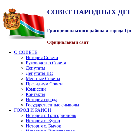
СОВЕТ
НАРОДНЫХ
ДЕ
Григориопольского района и города Г
Официальный сайт
О СОВЕТЕ
История Совета
Руководство Совета
Депутаты
Депутаты ВС
Местные Советы
Президиум Совета
Комиссии
Контакты
История города
Государственные символы
ГОРОД И РАЙОН
История г. Григориополь
История с. Бутор
История с. Бычок