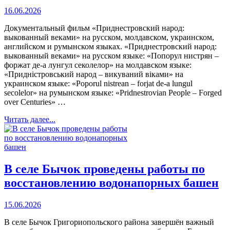
16.06.2026
Документальный фильм «Приднестровский народ:
выкованный веками» на русском, молдавском, украинском,
английском и румынском языках. «Приднестровский народ:
выкованный веками» на русском языке: «Попорул нистрян –
форжат де-а лунгул секолелор» на молдавском языке:
«Придністровський народ – викуваний віками» на
украинском языке: «Poporul nistrean – forjat de-a lungul
secolelor» на румынском языке: «Pridnestrovian People – Forged
over Centuries» …
Читать далее...
В селе Бычок проведены работы по
восстановлению водонапорных башен
15.06.2026
В селе Бычок Григориопольского района завершён важный