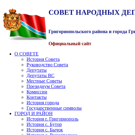
СОВЕТ
НАРОДНЫХ
ДЕ
Григориопольского района и города Г
Официальный сайт
О СОВЕТЕ
История Совета
Руководство Совета
Депутаты
Депутаты ВС
Местные Советы
Президиум Совета
Комиссии
Контакты
История города
Государственные символы
ГОРОД И РАЙОН
История г. Григориополь
История с. Бутор
История с. Бычок