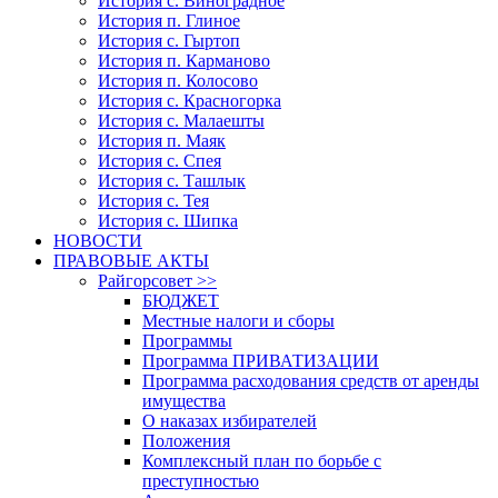
История с. Виноградное
История п. Глиное
История с. Гыртоп
История п. Карманово
История п. Колосово
История с. Красногорка
История с. Малаешты
История п. Маяк
История с. Спея
История с. Ташлык
История с. Тея
История с. Шипка
НОВОСТИ
ПРАВОВЫЕ АКТЫ
Райгорсовет >>
БЮДЖЕТ
Местные налоги и сборы
Программы
Программа ПРИВАТИЗАЦИИ
Программа расходования средств от аренды
имущества
О наказах избирателей
Положения
Комплексный план по борьбе с
преступностью