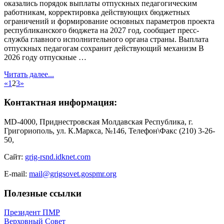
оказались порядок выплаты отпускных педагогическим
работникам, корректировка действующих бюджетных
ограничений и формирование основных параметров проекта
республиканского бюджета на 2027 год, сообщает пресс-
служба главного исполнительного органа страны. Выплата
отпускных педагогам сохранит действующий механизм В
2026 году отпускные …
Читать далее...
«
1
2
3
»
Контактная информация:
MD-4000, Приднестровская Молдавская Республика, г.
Григориополь, ул. К.Маркса, №146, Телефон\Факс (210) 3-26-
50,
Сайт:
grig-rsnd.idknet.com
E-mail:
mail@grigsovet.gospmr.org
Полезные ссылки
Президент ПМР
Верховный Совет