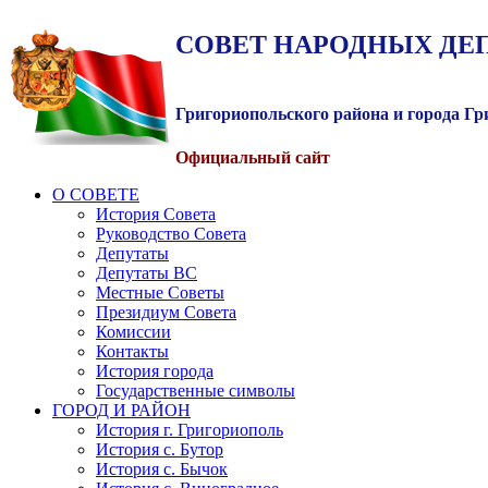
СОВЕТ
НАРОДНЫХ
ДЕ
Григориопольского района и города Г
Официальный сайт
О СОВЕТЕ
История Совета
Руководство Совета
Депутаты
Депутаты ВС
Местные Советы
Президиум Совета
Комиссии
Контакты
История города
Государственные символы
ГОРОД И РАЙОН
История г. Григориополь
История с. Бутор
История с. Бычок