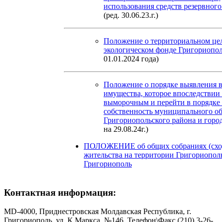
использования средств резервного
(ред. 30.06.23.г.)
Положение о территориальном ц
экологическом фонде Григориопол
01.01.2024 года)
Положение о порядке выявления 
имущества, которое впоследствии
выморочным и перейти в порядке 
собственность муниципального о
Григориопольского района и горо
на 29.08.24г.)
ПОЛОЖЕНИЕ об общих собраниях (сход
жительства на территории Григориополь
Григориополь
Контактная информация:
MD-4000, Приднестровская Молдавская Республика, г.
Григориополь, ул. К.Маркса, №146, Телефон\Факс (210) 3-26-