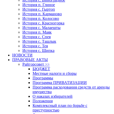
История с. Виноградное
История п. Глиное
История с. Гыртоп
История п. Карманово
История п. Колосово
История с. Красногорка
История с. Малаешты
История п. Маяк
История с. Спея
История с. Ташлык
История с. Тея
История с. Шипка
НОВОСТИ
ПРАВОВЫЕ АКТЫ
Райгорсовет >>
БЮДЖЕТ
Местные налоги и сборы
Программы
Программа ПРИВАТИЗАЦИИ
Программа расходования средств от аренды
имущества
О наказах избирателей
Положения
Комплексный план по борьбе с
преступностью