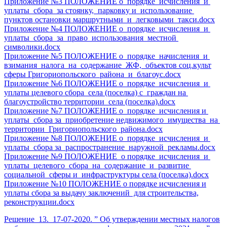
Приложение №3 ПОЛОЖЕНИЕ о порядке исчисления и
уплаты сбора за стоянку, парковку и использование
пунктов остановки маршрутными и легковыми такси.docx
Приложение №4 ПОЛОЖЕНИЕ о порядке исчисления и
уплаты сбора за право использования местной
символики.docx
Приложение №5 ПОЛОЖЕНИЕ о порядке начисления и
взимания налога на содержание ЖФ, объектов соц.культ
сферы Григориопольского района и благоус.docx
Приложение №6 ПОЛОЖЕНИЕ о порядке исчисления и
уплаты целевого сбора села (поселка) с граждан на
благоустройство территории села (поселка).docx
Приложение №7 ПОЛОЖЕНИЕ о порядке исчисления и
уплаты сбора за приобретение недвижимого имущества на
территории Григориопольского района.docx
Приложение №8 ПОЛОЖЕНИЕ о порядке исчисления и
уплаты сбора за распространение наружной рекламы.docx
Приложение №9 ПОЛОЖЕНИЕ о порядке исчисления и
уплаты целевого сбора на содержание и развитие
социальной сферы и инфраструктуры села (поселка).docx
Приложение №10 ПОЛОЖЕНИЕ о порядке исчисления и
уплаты сбора за выдачу заключений для строительства,
реконструкции.docx
Решение 13._17-07-2020. ” Об утверждении местных налогов