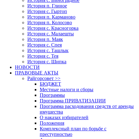
История с. Виноградное
История п. Глиное
История с. Гыртоп
История п. Карманово
История п. Колосово
История с. Красногорка
История с. Малаешты
История п. Маяк
История с. Спея
История с. Ташлык
История с. Тея
История с. Шипка
НОВОСТИ
ПРАВОВЫЕ АКТЫ
Райгорсовет >>
БЮДЖЕТ
Местные налоги и сборы
Программы
Программа ПРИВАТИЗАЦИИ
Программа расходования средств от аренды
имущества
О наказах избирателей
Положения
Комплексный план по борьбе с
преступностью