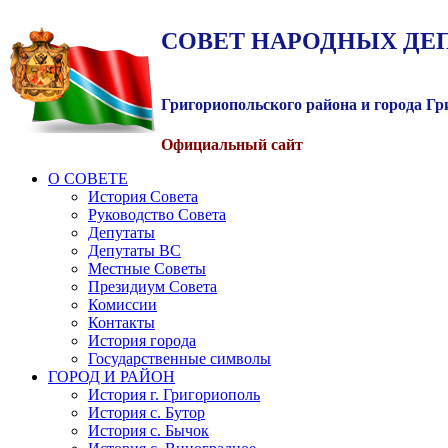
СОВЕТ
НАРОДНЫХ
ДЕ
Григориопольского района и города Г
Официальный сайт
О СОВЕТЕ
История Совета
Руководство Совета
Депутаты
Депутаты ВС
Местные Советы
Президиум Совета
Комиссии
Контакты
История города
Государственные символы
ГОРОД И РАЙОН
История г. Григориополь
История с. Бутор
История с. Бычок