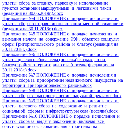
уплаты сбора за стоянку, парковку и использование
пунктов остановки маршрутными и легковыми такси
(редакция на 30.05.2019г.).docx
Приложение №4 ПОЛОЖЕНИЕ о порядке исчисления и
уплаты сбора за право использования местной символики
(редакция на 30.11.2018г.).docx
Приложение №5 ПОЛОЖЕНИЕ о порядке начисления и
взимания налога на содержание ЖФ, объектов соц.культ
сферы Григориопольского района и благоус (редакция на
30.11.2018г.).docx
Приложение №6 ПОЛОЖЕНИЕ о порядке исчисления и
уплаты целевого сбора села (поселка) с граждан на
благоустройство территории села (поселка)(редакция на
30.11.2018г.).docx
Приложение №7 ПОЛОЖЕНИЕ о порядке исчисления и
уплаты сбора за приобретение недвижимого имущества на
территории Григориопольского района.docx
Приложение №8 ПОЛОЖЕНИЕ о порядке исчисления и
уплаты сбора за распространение наружной рекламы.docx
Приложение №9 ПОЛОЖЕНИЕ о порядке исчисления и
уплаты целевого сбора на содержание и развитие
социальной сферы и инфраструктуры села (поселка).docx
Приложение №10 ПОЛОЖЕНИЕ о порядке исчисления и
уплаты сбора за выдачу заключений, включая все
сопутсвующие согласования, для строительства