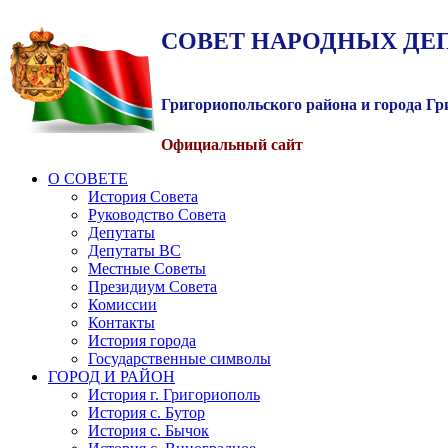
СОВЕТ
НАРОДНЫХ
ДЕ
Григориопольского района и города Г
Официальный сайт
О СОВЕТЕ
История Совета
Руководство Совета
Депутаты
Депутаты ВС
Местные Советы
Президиум Совета
Комиссии
Контакты
История города
Государственные символы
ГОРОД И РАЙОН
История г. Григориополь
История с. Бутор
История с. Бычок