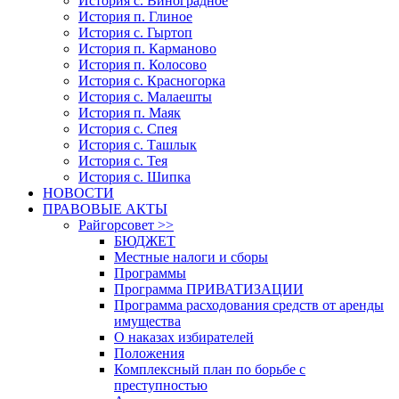
История с. Виноградное
История п. Глиное
История с. Гыртоп
История п. Карманово
История п. Колосово
История с. Красногорка
История с. Малаешты
История п. Маяк
История с. Спея
История с. Ташлык
История с. Тея
История с. Шипка
НОВОСТИ
ПРАВОВЫЕ АКТЫ
Райгорсовет >>
БЮДЖЕТ
Местные налоги и сборы
Программы
Программа ПРИВАТИЗАЦИИ
Программа расходования средств от аренды
имущества
О наказах избирателей
Положения
Комплексный план по борьбе с
преступностью