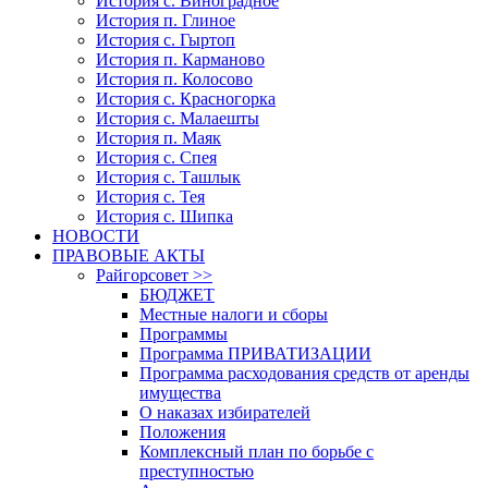
История с. Виноградное
История п. Глиное
История с. Гыртоп
История п. Карманово
История п. Колосово
История с. Красногорка
История с. Малаешты
История п. Маяк
История с. Спея
История с. Ташлык
История с. Тея
История с. Шипка
НОВОСТИ
ПРАВОВЫЕ АКТЫ
Райгорсовет >>
БЮДЖЕТ
Местные налоги и сборы
Программы
Программа ПРИВАТИЗАЦИИ
Программа расходования средств от аренды
имущества
О наказах избирателей
Положения
Комплексный план по борьбе с
преступностью