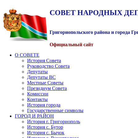
СОВЕТ
НАРОДНЫХ
ДЕ
Григориопольского района и города Г
Официальный сайт
О СОВЕТЕ
История Совета
Руководство Совета
Депутаты
Депутаты ВС
Местные Советы
Президиум Совета
Комиссии
Контакты
История города
Государственные символы
ГОРОД И РАЙОН
История г. Григориополь
История с. Бутор
История с. Бычок